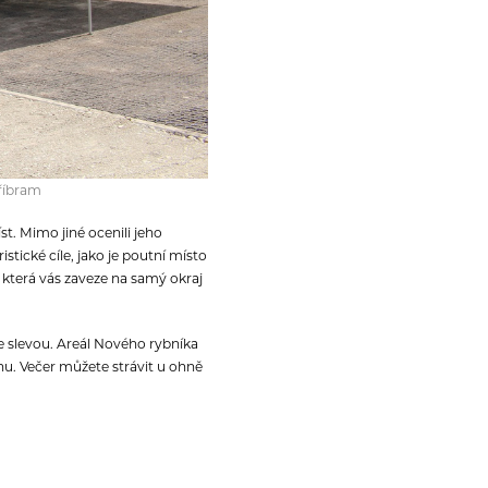
Příbram
íst. Mimo jiné ocenili jeho
tické cíle, jako je poutní místo
, která vás zaveze na samý okraj
e slevou. Areál Nového rybníka
áhu. Večer můžete strávit u ohně