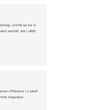
írody. Určitě se na ní
ní senioři, ale i větší
ntru Příbrami i v okolí
míst inspirace