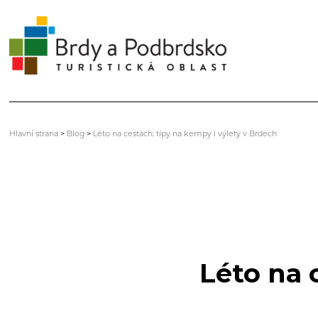
Hlavní strana
>
Blog
>
Léto na cestách: tipy na kempy i výlety v Brdech
Léto na 