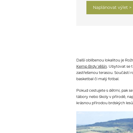
Naplánovat výlet >
Další oblíbenou lokalitou je Ro
Kemp Brdy Věšín
. Ubytovat se 
zastřešenou terasou. Součástí ro
basketbal či malý fotbal.
Pokud cestujete s dětmi, pak se
tábory nebo školy v přírodě, na
krásnou přírodou brdských lesů.