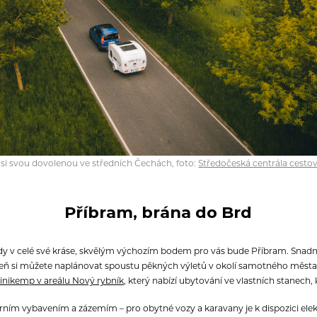
 si svou dovolenou ve středních Čechách, foto:
Středočeská centrála cesto
Příbram, brána do Brd
 v celé své kráse, skvělým výchozím bodem pro vás bude Příbram. Snadn
eň si můžete naplánovat spoustu pěkných výletů v okolí samotného města
nikemp v areálu Nový rybník
, který nabízí ubytování ve vlastních stanech
m vybavením a zázemím – pro obytné vozy a karavany je k dispozici elektř