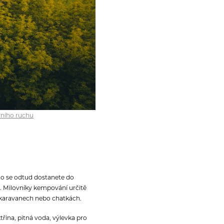
vního ruchu
o se odtud dostanete do
. Milovníky kempování určitě
, karavanech nebo chatkách.
ina, pitná voda, výlevka pro