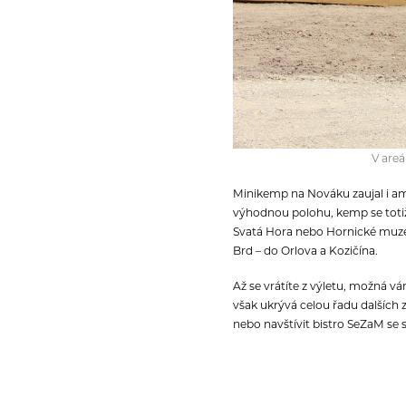
V areá
Minikemp na Nováku zaujal i a
výhodnou polohu, kemp se totiž 
Svatá Hora nebo Hornické muz
Brd – do Orlova a Kozičína.
Až se vrátíte z výletu, možná 
však ukrývá celou řadu dalších 
nebo navštívit bistro SeZaM se 