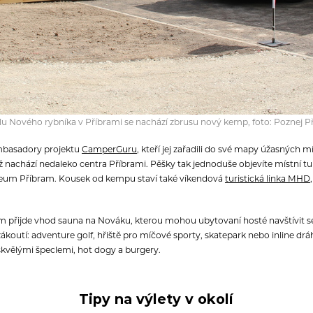
lu Nového rybníka v Příbrami se nachází zbrusu nový kemp, foto: Poznej 
mbasadory projektu
CamperGuru
, kteří jej zařadili do své mapy úžasných m
nachází nedaleko centra Příbrami. Pěšky tak jednoduše objevíte místní turis
eum Příbram. Kousek od kempu staví také víkendová
turistická linka MHD
vám přijde vhod sauna na Nováku, kterou mohou ubytovaní hosté navštívit s
zákoutí: adventure golf, hřiště pro míčové sporty, skatepark nebo inline dr
skvělými špeclemi, hot dogy a burgery.
Tipy na výlety v okolí