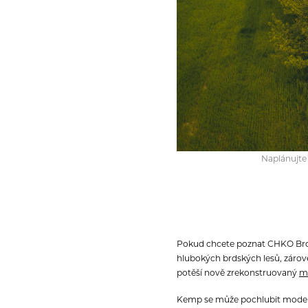
Naplánujte
Pokud chcete poznat CHKO Brdy
hlubokých brdských lesů, zárov
potěší nově zrekonstruovaný
mi
Kemp se může pochlubit moderní