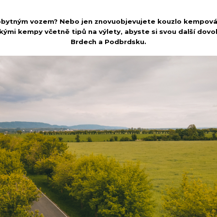
obytným vozem? Nebo jen znovuobjevujete kouzlo kempování?
kými kempy včetně tipů na výlety, abyste si svou další dovo
Brdech a Podbrdsku.