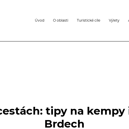
Úvod
O oblasti
Turistické cíle
Výlety
cestách: tipy na kempy i
Brdech