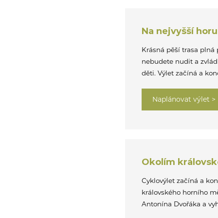
Na nejvyšší hor
Krásná pěší trasa plná 
nebudete nudit a zvládno
děti. Výlet začíná a k
Naplánovat výlet >
Okolím královsk
Cyklovýlet začíná a kon
královského horního mě
Antonína Dvořáka a vy