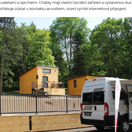
 toaletami a sprchami. Chatky mají vlastní sociální zařízení a vybavenou kuc
otřebuje zůstat v kontaktu se světem, ocení rychlé internetové připojení.