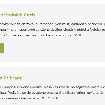
u středních Čech
pěkných lesních zákoutí, romantických míst, vyhlídek a nádherné př
u ji nejen sportovně založené dvojice, skupiny přátel a fyzicky zdat
ončí v Orlově, kam se z kempu dostanete pomocí MHD.
é Příbrami
čí přímo u Nového rybníka. Trasa vás zavede na zajímavá místa v ce
sta. Podíváte se do bývalého pracovního tábora Vojna, zavítáte do 
houpnete se také na okraj CHKO Brdy.