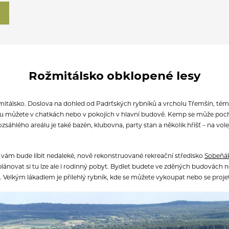
Rožmitálsko obklopené lesy
žmitálsko. Doslova na dohled od Padrťských rybníků a vrcholu Třemšín, témě
tu můžete v chatkách nebo v pokojích v hlavní budově. Kemp se může pochlu
zsáhlého areálu je také bazén, klubovna, party stan a několik hřišť – na volej
 vám bude líbit nedaleké, nově rekonstruované rekreační středisko
Sobeňá
plánovat si tu lze ale i rodinný pobyt. Bydlet budete ve zděných budovách
 Velkým lákadlem je přilehlý rybník, kde se můžete vykoupat nebo se projet