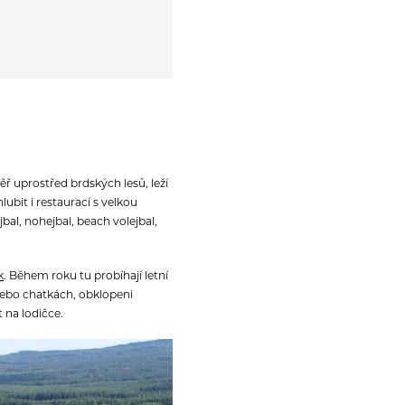
ř uprostřed brdských lesů, leží
bit i restaurací s velkou
bal, nohejbal, beach volejbal,
k
. Během roku tu probíhají letní
 nebo chatkách, obklopeni
 na lodičce.