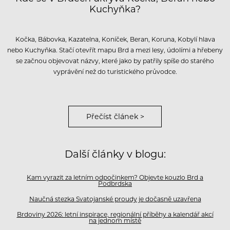
Kuchyňka?
Kočka, Bábovka, Kazatelna, Koníček, Beran, Koruna, Kobylí hlava
nebo Kuchyňka. Stačí otevřít mapu Brd a mezi lesy, údolími a hřebeny
se začnou objevovat názvy, které jako by patřily spíše do starého
vyprávění než do turistického průvodce.
Přečíst článek >
Další články v blogu:
Kam vyrazit za letním odpočinkem? Objevte kouzlo Brd a
Podbrdska
Naučná stezka Svatojanské proudy je dočasně uzavřena
Brdoviny 2026: letní inspirace, regionální příběhy a kalendář akcí
na jednom místě