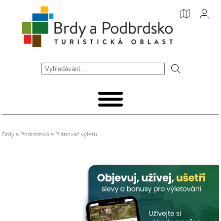
Brdy a Podbrdsko
>
Plánovač výletů