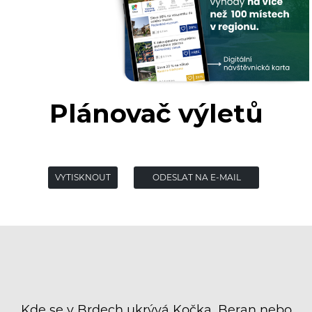
Plánovač výletů
VYTISKNOUT
ODESLAT NA E-MAIL
STRÁNKU
Kde se v Brdech ukrývá Kočka, Beran nebo