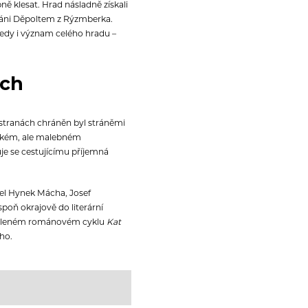
ě klesat. Hrad násladně získali
léháni Děpoltem z Rýzmberka.
a tedy i význam celého hradu –
ech
h stranách chráněn byl stráněmi
vokém, ale malebném
uje se cestujícímu příjemná
rel Hynek Mácha, Josef
oň okrajově do literární
mýšleném románovém cyklu
Kat
ho.