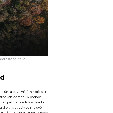
Kamila Kohoutová
ad
rubcům a povozníkům. Občas si
ože slibovala odměnu v podobě
 lesním palouku nedaleko hradu
bral první, ztratily se mu dvě
ž pak šátek sebral druhý, ovce se