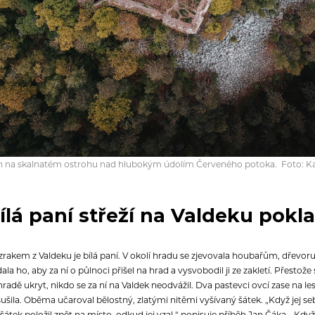
ěn na skalnatém ostrohu nad hlubokým údolím Červeného potoka. Foto: 
ílá paní střeží na Valdeku pokl
akem z Valdeku je bílá paní.
V okolí hradu se zjevovala houbařům, dřevo
ala ho, aby za ní o půlnoci přišel na hrad a vysvobodil ji ze zakletí. Přest
 hradě ukryt, nikdo se za ní na Valdek neodvážil. Dva pastevci ovcí zase na
ní sušila. Oběma učaroval bělostný, zlatými nitěmi vyšívaný šátek. „Když jej se
o šátek položil zpět na místo, odkud jej vzal,“ popisuje příběh Jan Čáka. „Kdy