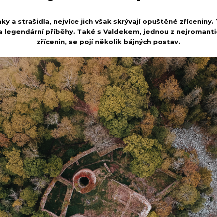
ky a strašidla, nejvíce jich však skrývají opuštěné zřícenin
 a legendární příběhy. Také s Valdekem, jednou z nejromanti
zřícenin, se pojí několik bájných postav.