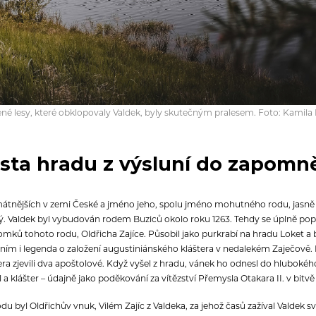
ené lesy, které obklopovaly Valdek, byly skutečným pralesem. Foto: Kamil
sta hradu z výsluní do zapomn
mátnějších v zemi České a jméno jeho, spolu jméno mohutného rodu, jasně s
ký. Valdek byl vybudován rodem Buziců okolo roku 1263. Tehdy se úplně po
ků tohoto rodu, Oldřicha Zajíce. Působil jako purkrabí na hradu Loket a
s ním i legenda o založení augustiniánského kláštera v nedalekém Zaječově. 
ra zjevili dva apoštolové. Když vyšel z hradu, vánek ho odnesl do hlubokého
ostel a klášter – údajně jako poděkování za vítězství Přemysla Otakara II. v bi
du byl Oldřichův vnuk, Vilém Zajíc z Valdeka, za jehož časů zažíval Valdek svo