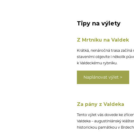
Tipy na výlety
Z Mrtníku na Valdek
Krátká, nenáročná trasa začíná 
staveními objevíte i několik p
k Valdeckému rybníku.
Naplánovat výlet >
Za pány z Valdeka
Tento výlet vás dovede ke zříc
Valdeka – augustiniánský klášter
historickou památkou v Brdech