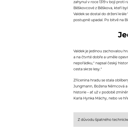
zahynul v roce 1319 v boji prot
Běškovcové z Běškova, kteří byl
Valdek se dostal do držení krále 
postupně upadal. Po bitvě na Bí
Je
Valdek je jedinou zachovalou hr
a na čtvrté dobře a uměle ope
nepořádku,“ napsal český histor
cesta skrze lesy.“
Zřícenina hradu se stala oblíbe
Jungmann, Božena Němcová a řad
historie – ať už v podobě zmíně
Karla Hynka Máchy, nebo ve hř
Z důvodu špatného technickéh