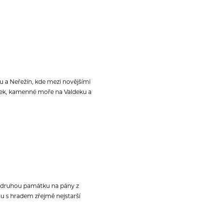
u a Neřežín, kde mezi novějšími
ldek, kamenné moře na Valdeku a
te druhou památku na pány z
olu s hradem zřejmě nejstarší