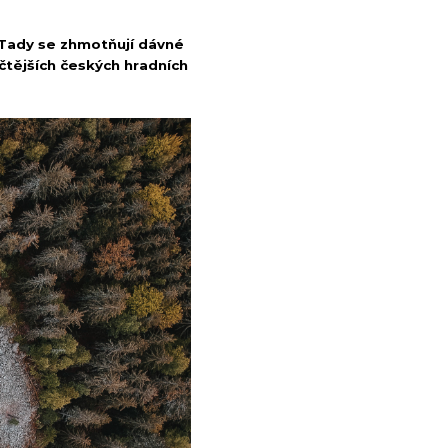
y. Tady se zhmotňují dávné
čtějších českých hradních