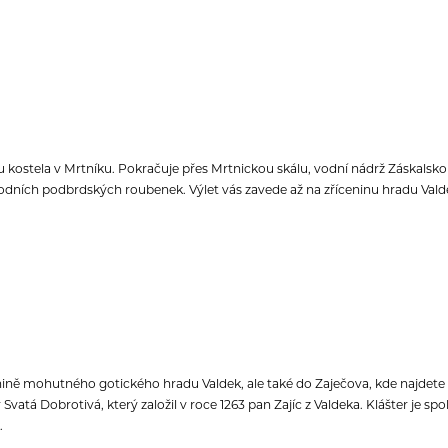
u kostela v Mrtníku. Pokračuje přes Mrtnickou skálu, vodní nádrž Záskalsko
ůvodních podbrdských roubenek. Výlet vás zavede až na zříceninu hradu Va
enině mohutného gotického hradu Valdek, ale také do Zaječova, kde najde
 Svatá Dobrotivá, který založil v roce 1263 pan Zajíc z Valdeka. Klášter je sp
.