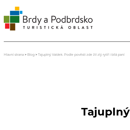
Hlavní strana
>
Blog
>
Tajuplný Valdek. Podle pověsti zde žil zlý rytíř i bílá paní
Tajuplný 