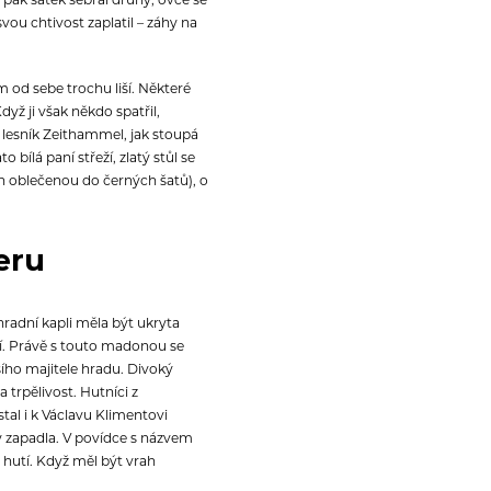
svou chtivost zaplatil – záhy na
m od sebe trochu liší. Některé
dyž ji však někdo spatřil,
ý lesník Zeithammel, jak stoupá
bílá paní střeží, zlatý stůl se
 jen oblečenou do černých šatů), o
eru
hradní kapli měla být ukryta
lí. Právě s touto madonou se
jšího majitele hradu. Divoký
trpělivost. Hutníci z
tal i k Václavu Klimentovi
y zapadla. V povídce s názvem
hutí. Když měl být vrah