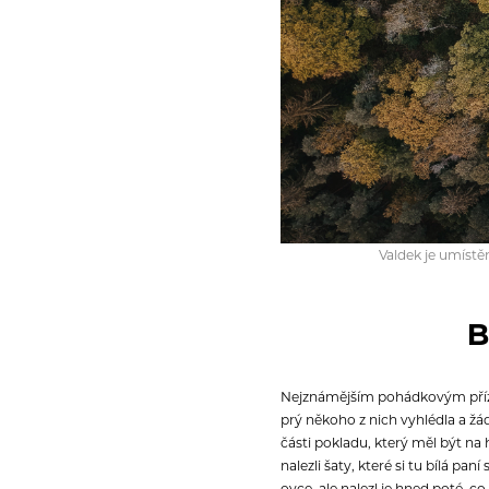
Valdek je umíst
B
Nejznámějším pohádkovým přízr
prý někoho z nich vyhlédla a žád
části pokladu, který měl být na
nalezli šaty, které si tu bílá pa
ovce, ale nalezl je hned poté, c