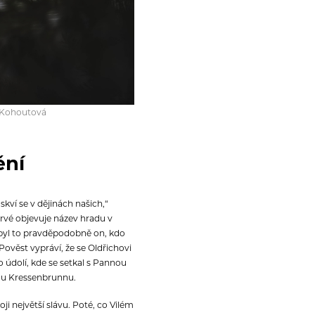
a Kohoutová
ění
kví se v dějinách našich,“
prvé objevuje název hradu v
 byl to pravděpodobně on, kdo
Pověst vypráví, že se Oldřichovi
 údolí, kde se setkal s Pannou
tvě u Kressenbrunnu.
ji největší slávu. Poté, co Vilém