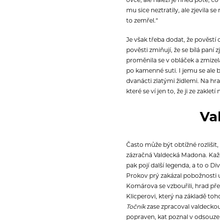
mu sice neztratily, ale zjevila s
to zemřel.“
Je však třeba dodat, že pověstí 
pověsti zmiňují, že se bílá paní 
proměnila se v obláček a zmizela
po kamenné suti. I jemu se ale b
dvanácti zlatými židlemi. Na hrad
které se ví jen to, že ji ze zakl
Va
Často může být obtížné rozlišit,
zázračná Valdecká Madona. Každý
pak pojí další legenda, a to o D
Prokov prý zakázal pobožnosti u
Komárova se vzbouřili, hrad pře
Klicperovi, který na základě to
Točník
zase zpracoval valdeckou
popraven, kat poznal v odsouze