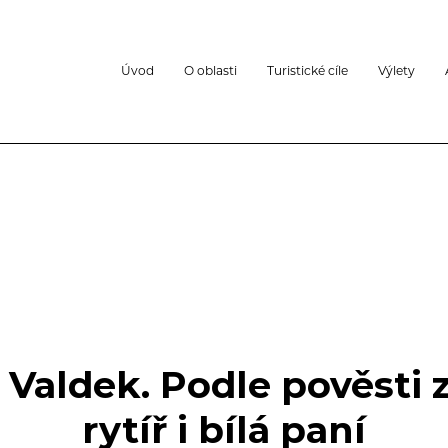
Úvod
O oblasti
Turistické cíle
Výlety
Valdek. Podle pověsti z
rytíř i bílá paní