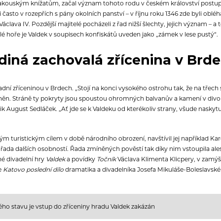
i rakouským knížatům, začal význam tohoto rodu v českém království postupn
i často v rozepřích s pány okolních panství – v říjnu roku 1346 zde byli ob
Václava IV. Pozdější majitelé pocházeli z řad nižší šlechty, jejich význam – 
lé hoře je Valdek v soupisech konfiskátů uveden jako „zámek v lese pustý“.
diná zachovalá zřícenina v Brd
adní zříceninou v Brdech. „Stojí na konci vysokého ostrohu tak, že na třec
vněn. Stráně ty pokryty jsou spoustou ohromných balvanův a kamení v di
ik August Sedláček. „Ať jde se k Valdeku od kterékoliv strany, všude naskyt
ným turistickým cílem v době národního obrození, navštívil jej například Ka
a dalších osobností. Řada zmíněných pověstí tak díky nim vstoupila alesp
né divadelní hry
Valdek
a povídky
Točník
Václava Klimenta Klicpery, v za
e
Katovo poslední dílo
dramatika a divadelníka Josefa Mikuláše-Boleslavské
o stavu je vstup do zříceniny hradu Valdek zakázán