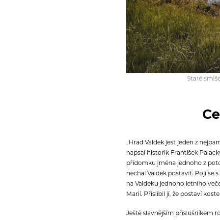
Staré smíš
Ce
„Hrad Valdek jest jeden z nejpa
napsal historik František Palac
přídomku jména jednoho z potom
nechal Valdek postavit. Pojí se 
na Valdeku jednoho letního veče
Marií. Přislíbil jí, že postaví k
Ještě slavnějším příslušníkem ro