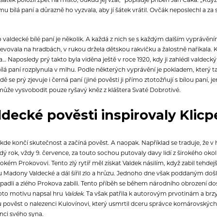
e mu bílá paní a důrazně ho vyzvala, aby jí šátek vrátil. Ovčák neposlechl a za 
o valdecké bílé paní je několik. A každá z nich se s každým dalším vyprávění
zjevovala na hradbách, v rukou držela dětskou rakvičku a žalostně naříkala. K
… Naposledy prý takto byla viděna ještě v roce 1920, kdy ji zahlédl valdeck
ílá paní rozplynula v mlhu.
Podle některých vyprávění je pokladem, který tato 
ě se prý zjevuje i černá paní (jiné pověsti ji přímo ztotožňují s bílou paní,
etí může vysvobodit pouze ryšavý kněz z kláštera Svaté Dobrotivé.
ldecké pověsti inspirovaly Klicp
 kde končí skutečnost a začíná pověst. A naopak. Například se traduje, že v 
 rok, vždy 9. července, za touto sochou putovaly davy lidí z širokého oko
ivokém Prokovovi. Tento zlý rytíř měl získat Valdek násilím, když zabil tehde
 Madony Valdecké a dál šířil zlo a hrůzu. Jednoho dne však poddaným došla 
padli a zlého Prokova zabili. Tento příběh se během národního obrození dos
hoto motivu napsal hru
Valdek
. Ta však patřila k autorovým prvotinám a brz
 pověst o nalezenci Kulovínovi, který usmrtil dceru správce komárovských 
nci svého syna.