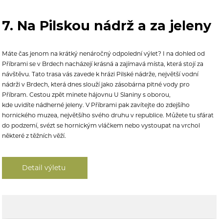
7. Na Pilskou nádrž a za jeleny
Máte čas jenom na krátký nenáročný odpolední výlet? I
na dohled od
Příbrami se v Brdech nacházejí krásná a zajímavá místa, která stojí za
návštěvu. Tato trasa vás zavede
k hrázi Pilské nádrže, největší vodní
nádrži v Brdech, která dnes slouží jako zásobárna pitné vody pro
Příbram. Cestou zpět minete hájovnu
U Slaniny s oborou,
kde uvidíte nádherné jeleny. V Příbrami pak zavítejte do zdejšího
hornického muzea, n
ejvětšího svého druhu v republice. Můžete tu sfárat
do podzemí, svézt se hornickým vláčkem nebo vystoupat na vrchol
některé z těžních věží.
Detail výletu