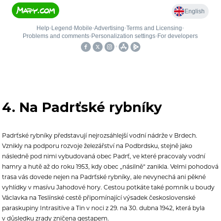
4. Na Padrťské rybníky
Padrťské rybníky představují n
ejrozsáhlejší vodní nádrže v Brdech.
Vznikly na podporu rozvoje železářství na Podbrdsku, stejně jako
následně pod nimi vybudovaná obec Padrť, ve které pracovaly vodní
hamry a hutě až do roku 1953, kdy obec „násilně“ zanikla.
Velmi pohodová
trasa vás dovede nejen na Padrťské rybníky
,
ale nevynechá ani pěkné
vyhlídky v masívu Jahodové hory. Cestou potkáte také p
omník
u boudy
Václavka na Teslínské cestě připomínající
výsadek československé
paraskupiny Intrasitive a Tin v noci z 29. na 30. dubna 1942, která byla
v důsledku zrady zničena gestapem.