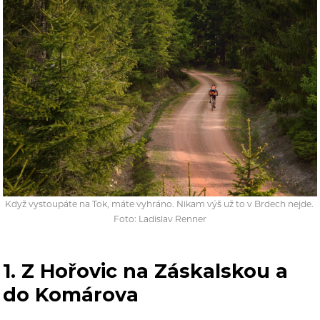
Když vystoupáte na Tok, máte vyhráno. Nikam výš už to v Brdech nejde.
F
oto: Ladislav Renner
1. Z Hořovic na Záskalskou a
do Komárova