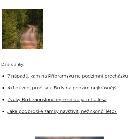
Další články:
7 nápadů, kam na Příbramsku na podzimní procházku
4+1 důvod, proč jsou Brdy na podzim nejkrásnější
Zvuky Brd: zaposlouchejte se do jarního lesa
Jaké podbrdské zámky navštívit, než skončí léto?