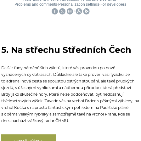
5. Na střechu Středních Čech
Další z řady náročnějších výletů, které vás provedou po nově
vyznačených cyklotrasách. Důkladně ale také prověří vaši fyzičku. Je
to adrenalinová cesta se spoustou ostrých stoupání, ale také prudkých
sjezdů, s úžasnými vyhlídkami a nádhernou přírodou, která představí
Brdy jako skutečné hory, které nelze podceňovat, byť nedosahují
tisícimetrových výšek. Zavede vás na vrchol Brdce s pěknými výhledy, na
vrchol Kočka s
naprosto fantastickým pohledem na Padrťské pláně
s oběma velikým rybníky a samozřejmě také na vrchol Praha, kde se
dnes nachází srážkový radar ČHMÚ.