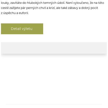
louky, zavítáte do hlubokých temných údolí.
Není vyloučeno, že na této
cestě zažijete pár perných chvil a krizí, ale také zábavy a dobrý pocit
z úspěchu a euforii.
Detail výletu