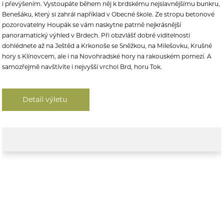
i převýšením. Vy
stoupáte během něj k brdskému nejslavnějšímu bunkru,
Benešáku, který si zahrál například v Obecné škole. Ze stropu betonové
pozorovatelny Houpák se vám naskytne patrně nejkrásnější
panoramatický výhled v Brdech.
Při obzvlášť dobré viditelnosti
dohlédnete až na Ještěd a Krkonoše se Sněžkou, na Milešovku, Krušné
hory s Klínovcem, ale i na Novohradské hory na rakouském pomezí. A
samozřejmě navštívíte i nejvyšší vrchol Brd, horu Tok.
Detail výletu