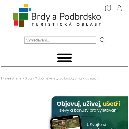
Hlavní strana
>
Blog
>
7 tipů na výlety po brdských cyklotrasách