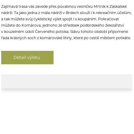
Zajímavá trasa vás zavede přes půvabnou vesničku Mrtník k Záskalské
nádrži. Ta j
ako jedna z mála nádrží v Brdech slouží i k rekreačním účelům,
a tak můžete svůj cyklistický výlet spojit i s koupáním. Pokračovat
můžete
do Komárova, jednoho ze středisek podbrdského železářství
v kouzelném údolí Červeného potoka. Slávu tohoto období připomene
řada krásných soch z komárovské litiny, které po cestě městem potkáte.
Detail výletu