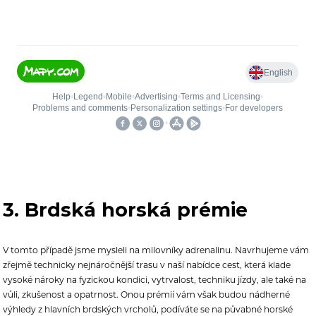
3. Brdská horská prémie
V tomto případě jsme mysleli na milovníky adrenalinu. Navrhujeme vám
zřejmě technicky nejnáročnější trasu v naší nabídce cest, která klade
vysoké nároky na fyzickou kondici, vytrvalost, techniku jízdy, ale také na
vůli, zkušenost a opatrnost. Onou prémií vám však budou nádherné
výhledy z hlavních brdských vrcholů, podíváte se na půvabné horské