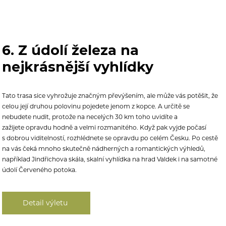
6. Z údolí železa na
nejkrásnější vyhlídky
Tato trasa sice vyhrožuje značným převýšením, ale může vás potěšit, že
celou její druhou polovinu pojedete jenom z kopce. A určitě se
nebudete nudit, protože na necelých 30 km toho uvidíte a
zažijete opravdu hodně a velmi rozmanitého. Když pak vyjde počasí
s dobrou viditelností, rozhlédnete se opravdu po celém Česku.
Po cestě
na vás čeká mnoho skutečně nádherných a romantických výhledů,
například Jindřichova skála, skalní vyhlídka
na hrad Valdek i na samotné
údolí Červeného potoka.
Detail výletu