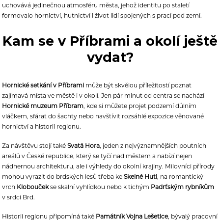
uchovává jedinečnou atmosféru města, jehož identitu po staletí
formovalo hornictví, hutnictví i život lidí spojených s prací pod zemí.
Kam se v Příbrami a okolí ještě
vydat?
Hornické setkání v Příbrami
může být skvělou příležitostí poznat
zajímavá místa ve městě i v okolí. Jen pár minut od centra se nachází
Hornické muzeum Příbram
, kde si můžete projet podzemí důlním
vláčkem, sfárat do šachty nebo navštívit rozsáhlé expozice věnované
hornictví a historii regionu.
Za návštěvu stojí také
Svatá Hora
, jeden z nejvýznamnějších poutních
areálů v České republice, který se tyčí nad městem a nabízí nejen
nádhernou architekturu, ale i výhledy do okolní krajiny. Milovníci přírody
mohou vyrazit do brdských lesů třeba ke
Skelné Huti
, na romantický
vrch
Klobouček
se skalní vyhlídkou nebo k tichým
Padrťským rybníkům
v srdci Brd.
Historii regionu připomíná také
Památník Vojna Lešetice
, bývalý pracovní