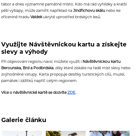
tábor a dnes významné památné místo. Kdo má rád vyhlídky a kratší
pěší výšlapy, může zamířit například na
Jindřichovu skálu
nebo ke
zřícenině hradu
Valdek
ukryté uprostřed brdských lesů.
Využijte Návštěvnickou kartu a získejte
slevy a výhody
Při objevování regionu navíc můžete využít i
Návštěvnickou kartu
Berounska, Brd a Podbrdska
, díky které získáte na řadě míst slevy nebo
zvýhodněné vstupy. Karta propojuje desítky turistických cílů, muzeí,
památek i zážitků napříč celým regionem.
Více o návštěvnické kartě se dozvíte
ZDE
.
Galerie článku