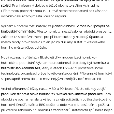
rud se na Příbramsku podle historických pramenů rozvíjely už ve 12. a 13.
století
. První písemný doklad o těžbě olovnato-stříbrných rud na
Příbramsku pochází z roku 1311. Právě nerostné bohatství pak zásadně
ovlivnilo další rozvoj města i celého regionu.
Význam Příbrami rostl natolik, že ji
císař Rudolf II. v roce 1579 povýšil na
královské horní město
. Přesto hornictví nezažívalo jen období prosperity.
Začátek 17. století znamenal pro příbramské doly hluboký úpadek a
město tehdy provozovalo už jen jediný důl, aby si statut královského
horního města vůbec udrželo.
Nový rozmach přišel až v 18. století díky modernizaci hornicko-
hutnického podnikání. Významnou osobností této doby byl
hormistr a
huťmistr Jan Antonín Alis
, který v letech 1772–1799 prosazoval nové
technologie, organizaci práce i ověřování zrudnění. Příbramské hornictví
se postupně znovu dostalo mezi nejvýznamnější v celé monarchii.
Vrchol příbramské těžby nastal v 80. a 90. letech 19. století, kdy zdejší
produkce stříbra a olova tvořila 97,7 % rakousko-uherské produkce
. Toto
období ale poznamenala také jedna z nejtragičtějších událostí světového
hornictví. Dne 31. května 1892 došlo na dole Marie k rozsáhlému požáru,
při kterém zahynulo 319 horníků a záchranářů. Katastrofa způsobila nejen