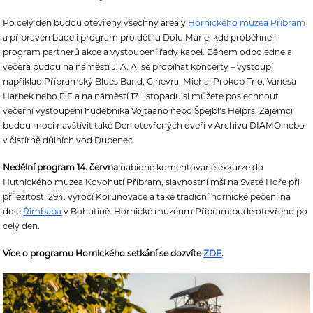
Po celý den budou otevřeny všechny areály
Hornického muzea Příbram
a připraven bude i program pro děti u Dolu Marie, kde proběhne i
program partnerů akce a vystoupení řady kapel. Během odpoledne a
večera budou na náměstí J. A. Alise probíhat koncerty – vystoupí
například Příbramský Blues Band, Ginevra, Michal Prokop Trio, Vanesa
Harbek nebo E!E a na náměstí 17. listopadu si můžete poslechnout
večerní vystoupení hudebníka Vojtaano nebo Špejbl’s Helprs. Zájemci
budou moci navštívit také Den otevřených dveří v Archivu DIAMO nebo
v čistírně důlních vod Dubenec.
Nedělní program 14. června
nabídne komentované exkurze do
Hutnického muzea Kovohutí Příbram, slavnostní mši na Svaté Hoře při
příležitosti 294. výročí Korunovace a také tradiční hornické pečení na
dole
Řimbaba
v Bohutíně. Hornické muzeum Příbram bude otevřeno po
celý den.
Více o programu Hornického setkání se dozvíte
ZDE
.