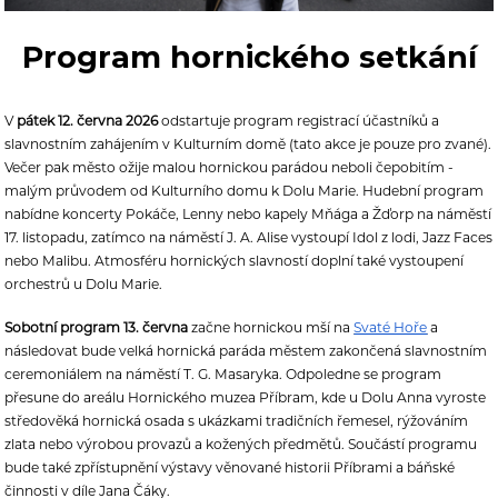
Program hornického setkání
V
pátek 12. června 2026
odstartuje program registrací účastníků a
slavnostním zahájením v Kulturním domě (tato akce je pouze pro zvané).
Večer pak město ožije malou hornickou parádou neboli čepobitím -
malým průvodem od Kulturního domu k Dolu Marie. Hudební program
nabídne koncerty Pokáče, Lenny nebo kapely Mňága a Žďorp na náměstí
17. listopadu, zatímco na náměstí J. A. Alise vystoupí Idol z lodi, Jazz Faces
nebo Malibu. Atmosféru hornických slavností doplní také vystoupení
orchestrů u Dolu Marie.
Sobotní program 13. června
začne hornickou mší na
Svaté Hoře
a
následovat bude velká hornická paráda městem zakončená slavnostním
ceremoniálem na náměstí T. G. Masaryka. Odpoledne se program
přesune do areálu Hornického muzea Příbram, kde u Dolu Anna vyroste
středověká hornická osada s ukázkami tradičních řemesel, rýžováním
zlata nebo výrobou provazů a kožených předmětů. Součástí programu
bude také zpřístupnění výstavy věnované historii Příbrami a báňské
činnosti v díle Jana Čáky.