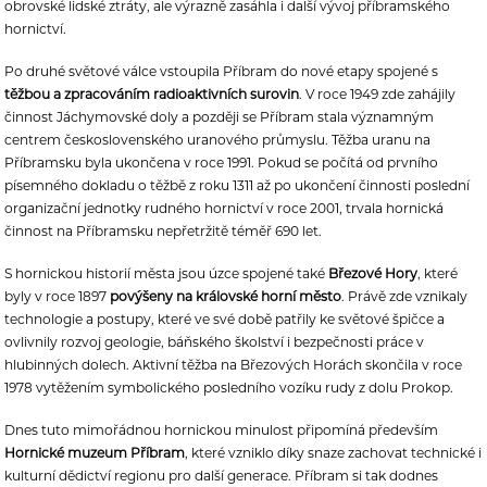
obrovské lidské ztráty, ale výrazně zasáhla i další vývoj příbramského
hornictví.
Po druhé světové válce vstoupila Příbram do nové etapy spojené s
těžbou a zpracováním radioaktivních surovin
. V roce 1949 zde zahájily
činnost Jáchymovské doly a později se Příbram stala významným
centrem československého uranového průmyslu. Těžba uranu na
Příbramsku byla ukončena v roce 1991. Pokud se počítá od prvního
písemného dokladu o těžbě z roku 1311 až po ukončení činnosti poslední
organizační jednotky rudného hornictví v roce 2001, trvala hornická
činnost na Příbramsku nepřetržitě téměř 690 let.
S hornickou historií města jsou úzce spojené také
Březové Hory
, které
byly v roce 1897
povýšeny na královské horní město
. Právě zde vznikaly
technologie a postupy, které ve své době patřily ke světové špičce a
ovlivnily rozvoj geologie, báňského školství i bezpečnosti práce v
hlubinných dolech. Aktivní těžba na Březových Horách skončila v roce
1978 vytěžením symbolického posledního vozíku rudy z dolu Prokop.
Dnes tuto mimořádnou hornickou minulost připomíná především
Hornické muzeum Příbram
, které vzniklo díky snaze zachovat technické i
kulturní dědictví regionu pro další generace. Příbram si tak dodnes