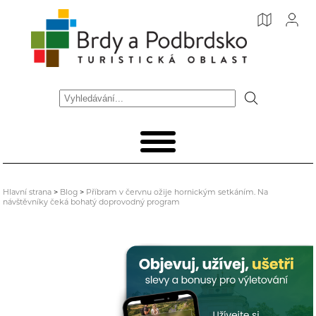
Hlavní strana
>
Blog
>
Příbram v červnu ožije hornickým setkáním. Na
návštěvníky čeká bohatý doprovodný program