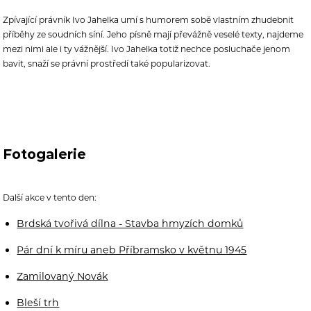
Zpívající právník Ivo Jahelka umí s humorem sobě vlastním zhudebnit
příběhy ze soudních síní. Jeho písně mají převážně veselé texty, najdeme
mezi nimi ale i ty vážnější. Ivo Jahelka totiž nechce posluchače jenom
bavit, snaží se právní prostředí také popularizovat.
Fotogalerie
Další akce v tento den:
Brdská tvořivá dílna - Stavba hmyzích domků
Pár dní k míru aneb Příbramsko v květnu 1945
Zamilovaný Novák
Bleší trh