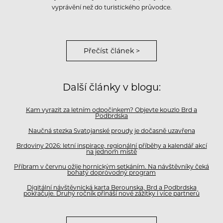
vyprávění než do turistického průvodce.
Přečíst článek >
Další články v blogu:
Kam vyrazit za letním odpočinkem? Objevte kouzlo Brd a
Podbrdska
Naučná stezka Svatojanské proudy je dočasně uzavřena
Brdoviny 2026: letní inspirace, regionální příběhy a kalendář akcí
na jednom místě
Příbram v červnu ožije hornickým setkáním. Na návštěvníky čeká
bohatý doprovodný program
Digitální návštěvnická karta Berounska, Brd a Podbrdska
pokračuje. Druhý ročník přináší nové zážitky i více partnerů