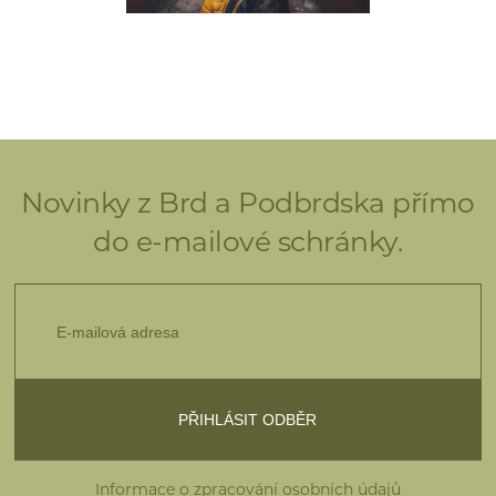
Novinky z Brd a Podbrdska přímo
do e-mailové schránky.
Informace o zpracování osobních údajů