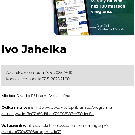
Ivo Jahelka
Začátek akce: sobota 17. 5. 2025 19:00
Konec akce: sobota 17. 5. 2025 21:00
Místo:
Divadlo Příbram - Velká scéna
Odkaz na web:
http://www.divadlopribram.eu/program-a-
aktuality/#dd_7e07b89d9bab319f958187ec710dce8a
Vstupenky:
https://tickets.colosseum.eu/incoming.aspx?
eventid=3304520&amp;mrsid=33