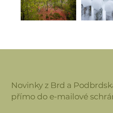
Novinky z Brd a Podbrdsk
přímo do e-mailové schrá