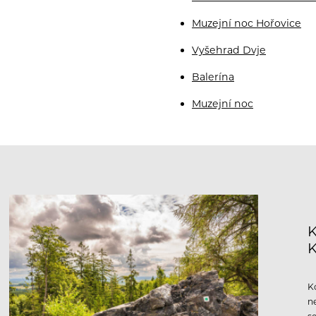
Muzejní noc Hořovice
Vyšehrad Dvje
Balerína
Muzejní noc
K
K
n