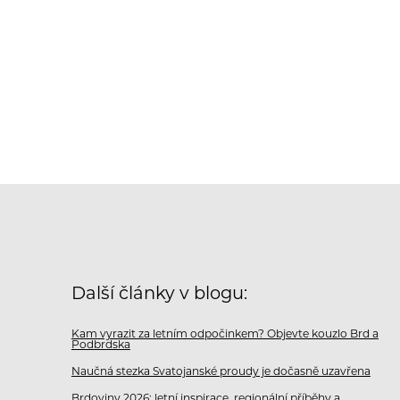
Další články v blogu:
Kam vyrazit za letním odpočinkem? Objevte kouzlo Brd a
Podbrdska
Naučná stezka Svatojanské proudy je dočasně uzavřena
Brdoviny 2026: letní inspirace, regionální příběhy a