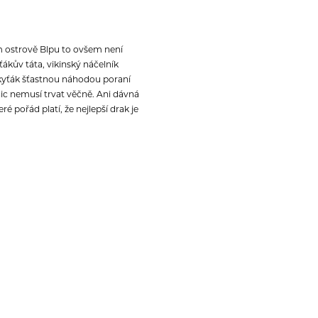
m ostrově Blpu to ovšem není
ákův táta, vikinský náčelník
k Škyťák šťastnou náhodou poraní
ic nemusí trvat věčně. Ani dávná
 pořád platí, že nejlepší drak je