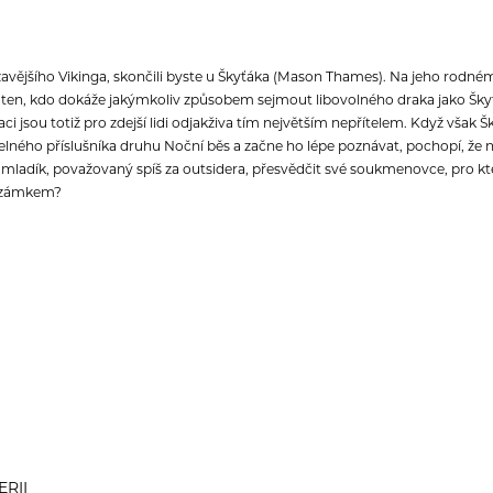
zavějšího Vikinga, skončili byste u Škyťáka (Mason Thames). Na jeho rodné
je ten, kdo dokáže jakýmkoliv způsobem sejmout libovolného draka jako Škyť
raci jsou totiž pro zdejší lidi odjakživa tím největším nepřítelem. Když vša
lného příslušníka druhu Noční běs a začne ho lépe poznávat, pochopí, že n
 mladík, považovaný spíš za outsidera, přesvědčit své soukmenovce, pro které
d zámkem?
ERII