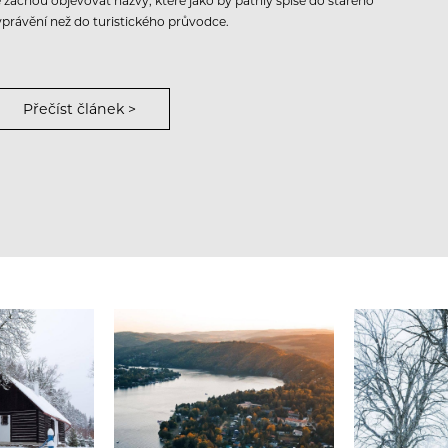
e začnou objevovat názvy, které jako by patřily spíše do starého
yprávění než do turistického průvodce.
Přečíst článek >