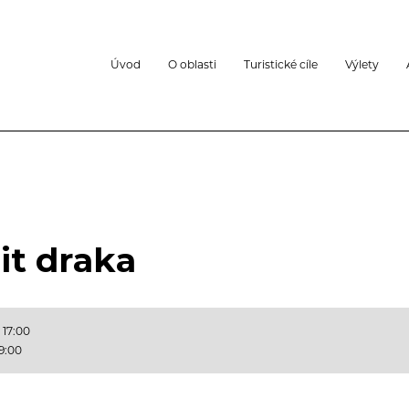
Úvod
O oblasti
Turistické cíle
Výlety
it draka
 17:00
19:00