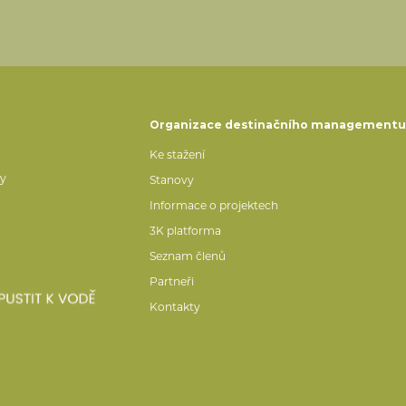
Organizace destinačního management
Ke stažení
ty
Stanovy
Informace o projektech
3K platforma
Seznam členů
Partneři
Kontakty