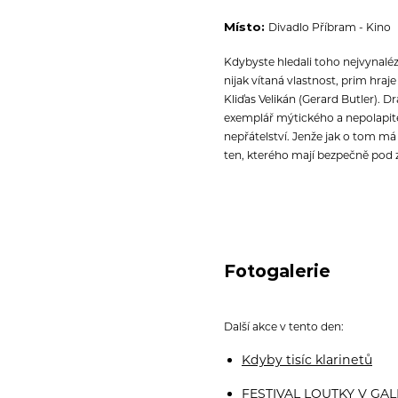
Místo:
Divadlo Příbram - Kino
Kdybyste hledali toho nejvynalé
nijak vítaná vlastnost, prim hra
Kliďas Velikán (Gerard Butler). D
exemplář mýtického a nepolapite
nepřátelství. Jenže jak o tom má
ten, kterého mají bezpečně po
Fotogalerie
Další akce v tento den:
Kdyby tisíc klarinetů
FESTIVAL LOUTKY V GAL