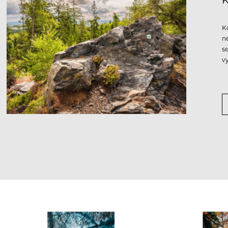
K
n
s
v