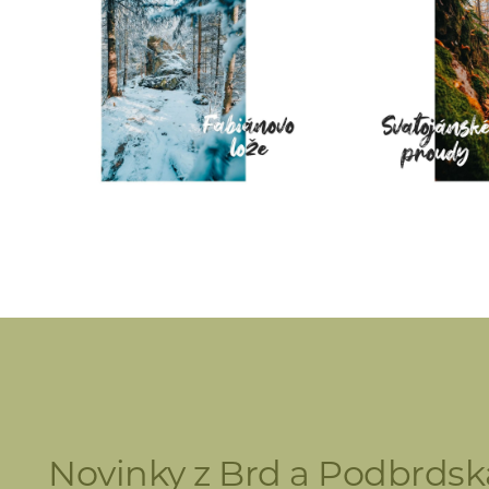
Novinky z Brd a Podbrdsk