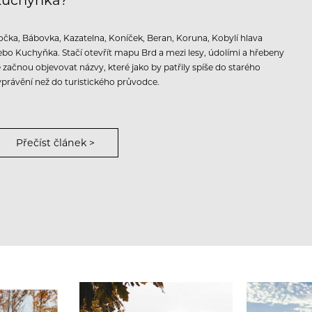
Kuchyňka?
očka, Bábovka, Kazatelna, Koníček, Beran, Koruna, Kobylí hlava
ebo Kuchyňka. Stačí otevřít mapu Brd a mezi lesy, údolími a hřebeny
e začnou objevovat názvy, které jako by patřily spíše do starého
yprávění než do turistického průvodce.
Přečíst článek >