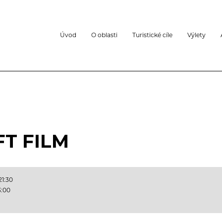
Úvod
O oblasti
Turistické cíle
Výlety
T FILM
21:30
3:00