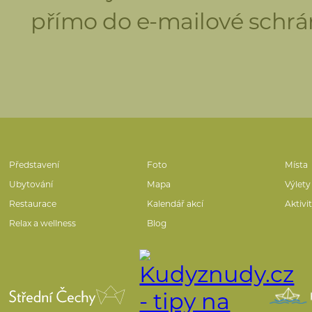
přímo do e-mailové schrá
Představení
Foto
Místa
Ubytování
Mapa
Výlety
Restaurace
Kalendář akcí
Aktivi
Relax a wellness
Blog