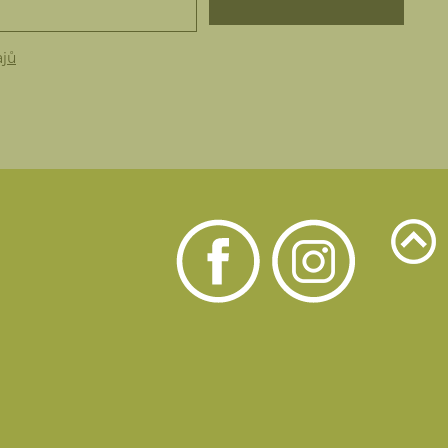
ajů
u