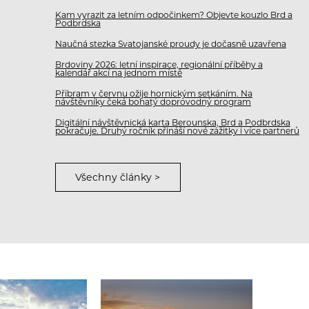
Kam vyrazit za letním odpočinkem? Objevte kouzlo Brd a
Podbrdska
Naučná stezka Svatojanské proudy je dočasně uzavřena
Brdoviny 2026: letní inspirace, regionální příběhy a
kalendář akcí na jednom místě
Příbram v červnu ožije hornickým setkáním. Na
návštěvníky čeká bohatý doprovodný program
Digitální návštěvnická karta Berounska, Brd a Podbrdska
pokračuje. Druhý ročník přináší nové zážitky i více partnerů
Všechny články >