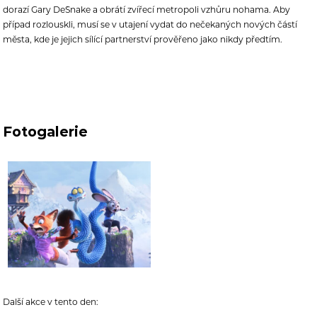
dorazí Gary De`Snake a obrátí zvířecí metropoli vzhůru nohama. Aby
případ rozlouskli, musí se v utajení vydat do nečekaných nových částí
města, kde je jejich sílící partnerství prověřeno jako nikdy předtím.
Fotogalerie
Další akce v tento den: