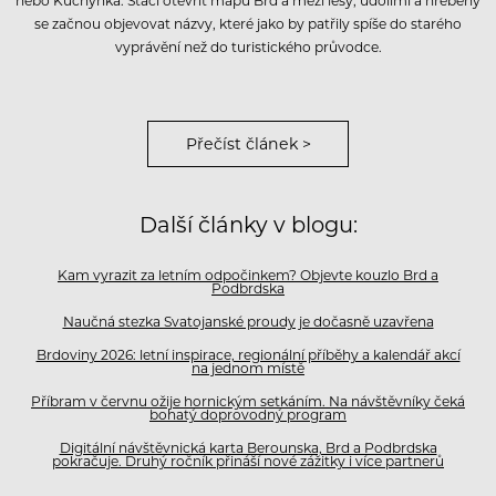
nebo Kuchyňka. Stačí otevřít mapu Brd a mezi lesy, údolími a hřebeny
se začnou objevovat názvy, které jako by patřily spíše do starého
vyprávění než do turistického průvodce.
Přečíst článek >
Další články v blogu:
Kam vyrazit za letním odpočinkem? Objevte kouzlo Brd a
Podbrdska
Naučná stezka Svatojanské proudy je dočasně uzavřena
Brdoviny 2026: letní inspirace, regionální příběhy a kalendář akcí
na jednom místě
Příbram v červnu ožije hornickým setkáním. Na návštěvníky čeká
bohatý doprovodný program
Digitální návštěvnická karta Berounska, Brd a Podbrdska
pokračuje. Druhý ročník přináší nové zážitky i více partnerů