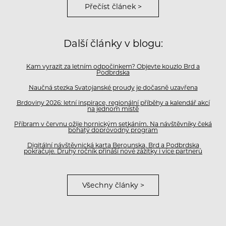
Přečíst článek >
Další články v blogu:
Kam vyrazit za letním odpočinkem? Objevte kouzlo Brd a
Podbrdska
Naučná stezka Svatojanské proudy je dočasně uzavřena
Brdoviny 2026: letní inspirace, regionální příběhy a kalendář akcí
na jednom místě
Příbram v červnu ožije hornickým setkáním. Na návštěvníky čeká
bohatý doprovodný program
Digitální návštěvnická karta Berounska, Brd a Podbrdska
pokračuje. Druhý ročník přináší nové zážitky i více partnerů
Všechny články >