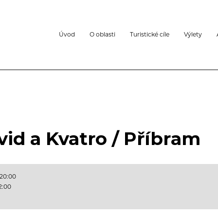
Úvod
O oblasti
Turistické cíle
Výlety
vid a Kvatro / Příbram
 20:00
2:00