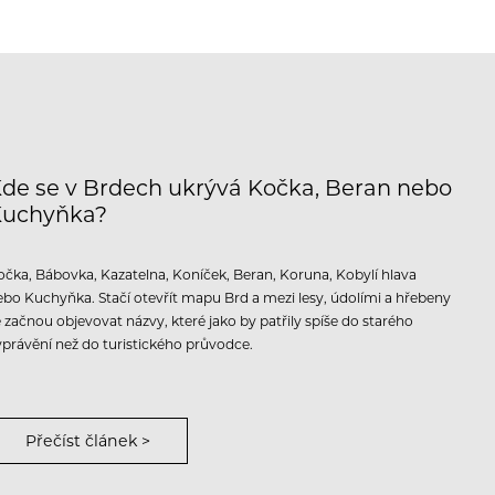
de se v Brdech ukrývá Kočka, Beran nebo
Kuchyňka?
očka, Bábovka, Kazatelna, Koníček, Beran, Koruna, Kobylí hlava
ebo Kuchyňka. Stačí otevřít mapu Brd a mezi lesy, údolími a hřebeny
e začnou objevovat názvy, které jako by patřily spíše do starého
yprávění než do turistického průvodce.
Přečíst článek >