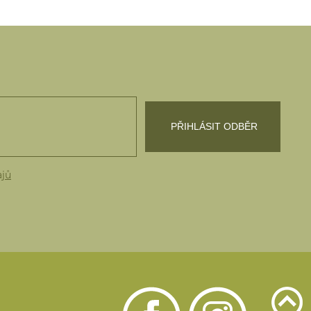
ajů
u