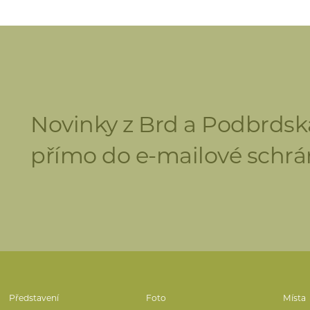
Novinky z Brd a Podbrdsk
přímo do e-mailové schrá
Představení
Foto
Místa