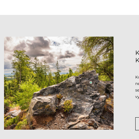
K
K
n
s
v