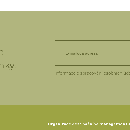
a
nky.
Informace o zpracování osobních úd
Organizace destinačního management