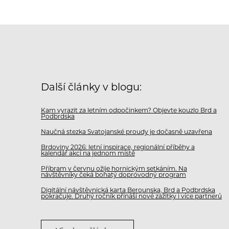
Další články v blogu:
Kam vyrazit za letním odpočinkem? Objevte kouzlo Brd a
Podbrdska
Naučná stezka Svatojanské proudy je dočasně uzavřena
Brdoviny 2026: letní inspirace, regionální příběhy a
kalendář akcí na jednom místě
Příbram v červnu ožije hornickým setkáním. Na
návštěvníky čeká bohatý doprovodný program
Digitální návštěvnická karta Berounska, Brd a Podbrdska
pokračuje. Druhý ročník přináší nové zážitky i více partnerů