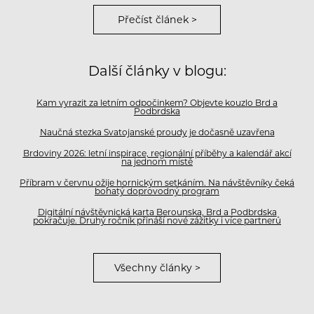
Přečíst článek >
Další články v blogu:
Kam vyrazit za letním odpočinkem? Objevte kouzlo Brd a
Podbrdska
Naučná stezka Svatojanské proudy je dočasně uzavřena
Brdoviny 2026: letní inspirace, regionální příběhy a kalendář akcí
na jednom místě
Příbram v červnu ožije hornickým setkáním. Na návštěvníky čeká
bohatý doprovodný program
Digitální návštěvnická karta Berounska, Brd a Podbrdska
pokračuje. Druhý ročník přináší nové zážitky i více partnerů
Všechny články >