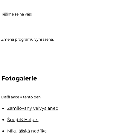
Těšíme se na vás!
Změna programu vyhrazena.
Fotogalerie
Další akce v tento den:
Zamilovaný velvyslanec
Špejbl´s Helprs
Mikulášská nadílka