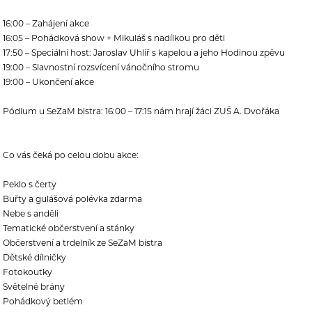
16:00 – Zahájení akce
16:05 – Pohádková show + Mikuláš s nadílkou pro děti
17:50 – Speciální host: Jaroslav Uhlíř s kapelou a jeho Hodinou zpěvu
19:00 – Slavnostní rozsvícení vánočního stromu
19:00 – Ukončení akce
Pódium u SeZaM bistra: 16:00 – 17:15 nám hrají žáci ZUŠ A. Dvořáka
Co vás čeká po celou dobu akce:
Peklo s čerty
Buřty a gulášová polévka zdarma
Nebe s anděli
Tematické občerstvení a stánky
Občerstvení a trdelník ze SeZaM bistra
Dětské dílničky
Fotokoutky
Světelné brány
Pohádkový betlém