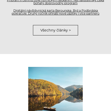
Příbram v červnu ožije hornickým setkáním. Na návštěvníky čeká
bohatý doprovodný program
Digitální návštěvnická karta Berounska, Brd a Podbrdska
pokračuje. Druhý ročník přináší nové zážitky i více partnerů
Všechny články >