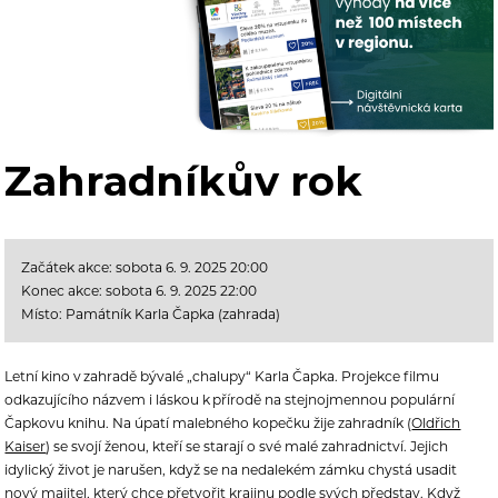
Zahradníkův rok
Začátek akce: sobota 6. 9. 2025 20:00
Konec akce: sobota 6. 9. 2025 22:00
Místo: Památník Karla Čapka (zahrada)
Letní kino v zahradě bývalé „chalupy“ Karla Čapka.
Projekce filmu
odkazujícího názvem i láskou k přírodě na stejnojmennou populární
Čapkovu knihu.
Na úpatí malebného kopečku žije zahradník (
Oldřich
Kaiser
) se svojí ženou, kteří se starají o své malé zahradnictví. Jejich
idylický život je narušen, když se na nedalekém zámku chystá usadit
nový majitel, který chce přetvořit krajinu podle svých představ. Když