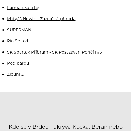
Farmářské trhy
Matyáš Novák – Zázračná příroda
SUPERMAN
Pio Squad
SK Spartak Příbram - SK Posázavan Poříčí n/S
Pod parou
Zlouni 2
Kde se v Brdech ukrývá Kočka, Beran nebo