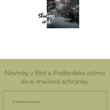
Novinky z Brd a Podbrdska přímo
do e-mailové schránky.