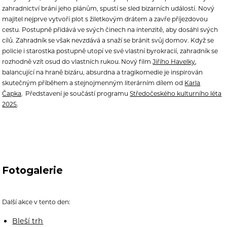
zahradnictví brání jeho plánům, spustí se sled bizarních událostí. Nový
majitel nejprve vytvoří plot s žiletkovým drátem a zavře příjezdovou
cestu. Postupně přidává ve svých činech na intenzitě, aby dosáhl svých
cílů. Zahradník se však nevzdává a snaží se bránit svůj domov. Když se
policie i starostka postupně utopí ve své vlastní byrokracií, zahradník se
rozhodně vzít osud do vlastních rukou. Nový film
Jiřího Havelky
,
balancující na hraně bizáru, absurdna a tragikomedie je inspirován
skutečným příběhem a stejnojmenným literárním dílem od
Karla
Čapka
.
Představení je součástí programu
Středočeského kulturního léta
2025
.
Fotogalerie
Další akce v tento den:
Bleší trh