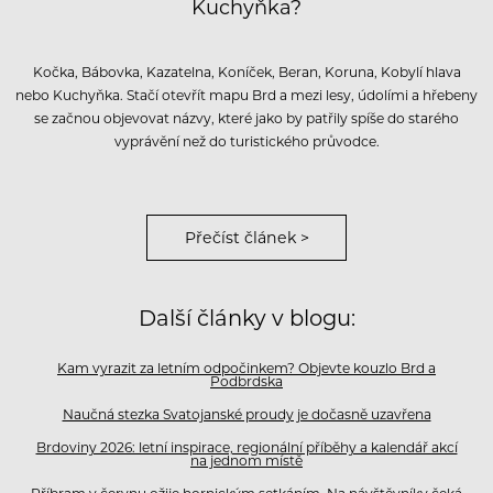
Kuchyňka?
Kočka, Bábovka, Kazatelna, Koníček, Beran, Koruna, Kobylí hlava
nebo Kuchyňka. Stačí otevřít mapu Brd a mezi lesy, údolími a hřebeny
se začnou objevovat názvy, které jako by patřily spíše do starého
vyprávění než do turistického průvodce.
Přečíst článek >
Další články v blogu:
Kam vyrazit za letním odpočinkem? Objevte kouzlo Brd a
Podbrdska
Naučná stezka Svatojanské proudy je dočasně uzavřena
Brdoviny 2026: letní inspirace, regionální příběhy a kalendář akcí
na jednom místě