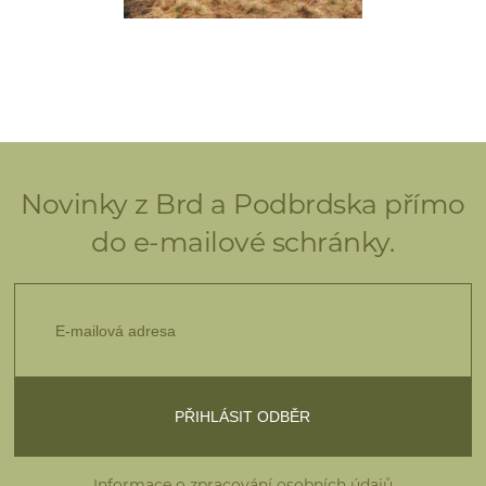
Novinky z Brd a Podbrdska přímo
do e-mailové schránky.
Informace o zpracování osobních údajů