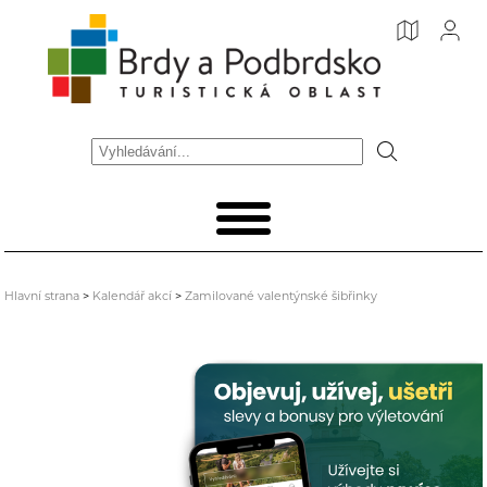
Hlavní strana
>
Kalendář akcí
>
Zamilované valentýnské šibřinky