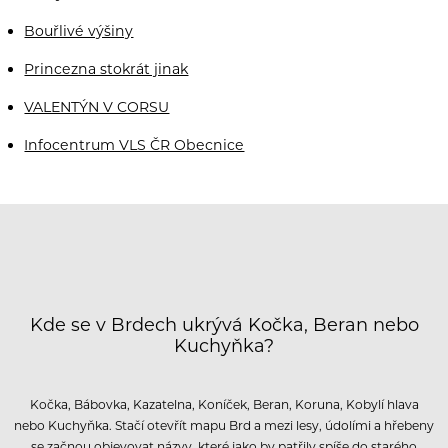
Bouřlivé výšiny
Princezna stokrát jinak
VALENTÝN V CORSU
Infocentrum VLS ČR Obecnice
Kde se v Brdech ukrývá Kočka, Beran nebo
Kuchyňka?
Kočka, Bábovka, Kazatelna, Koníček, Beran, Koruna, Kobylí hlava
nebo Kuchyňka. Stačí otevřít mapu Brd a mezi lesy, údolími a hřebeny
se začnou objevovat názvy, které jako by patřily spíše do starého