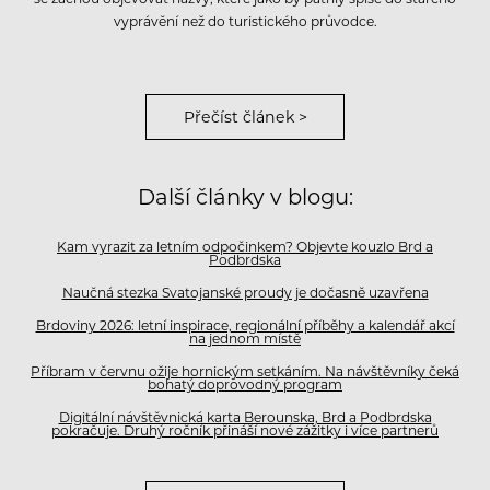
vyprávění než do turistického průvodce.
Přečíst článek >
Další články v blogu:
Kam vyrazit za letním odpočinkem? Objevte kouzlo Brd a
Podbrdska
Naučná stezka Svatojanské proudy je dočasně uzavřena
Brdoviny 2026: letní inspirace, regionální příběhy a kalendář akcí
na jednom místě
Příbram v červnu ožije hornickým setkáním. Na návštěvníky čeká
bohatý doprovodný program
Digitální návštěvnická karta Berounska, Brd a Podbrdska
pokračuje. Druhý ročník přináší nové zážitky i více partnerů