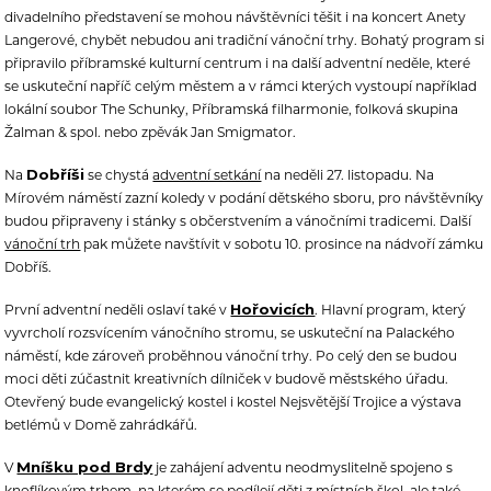
divadelního představení se mohou návštěvníci těšit i na koncert Anety
Langerové, chybět nebudou ani tradiční vánoční trhy. Bohatý program si
připravilo příbramské kulturní centrum i na další adventní neděle, které
se uskuteční napříč celým městem a v rámci kterých vystoupí například
lokální soubor The Schunky, Příbramská filharmonie, folková skupina
Žalman & spol. nebo zpěvák Jan Smigmator.
Dobříši
Na
se chystá
adventní setkání
na neděli 27. listopadu. Na
Mírovém náměstí zazní koledy v podání dětského sboru, pro návštěvníky
budou připraveny i stánky s občerstvením a vánočními tradicemi. Další
vánoční trh
pak můžete navštívit v sobotu 10. prosince na nádvoří zámku
Dobříš.
Hořovicích
První adventní neděli oslaví také v
. Hlavní program, který
vyvrcholí rozsvícením vánočního stromu, se uskuteční na Palackého
náměstí, kde zároveň proběhnou vánoční trhy. Po celý den se budou
moci děti zúčastnit kreativních dílniček v budově městského úřadu.
Otevřený bude evangelický kostel i kostel Nejsvětější Trojice a výstava
betlémů v Domě zahrádkářů.
Mníšku pod Brdy
V
je zahájení adventu neodmyslitelně spojeno s
knoflíkovým trhem, na kterém se podílejí děti z místních škol, ale také