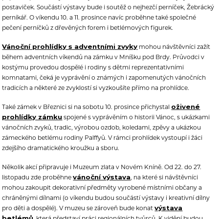
postaviček. Součástí výstavy bude i soutěž o nejhezčí perníček, Žebrácký
perníkář. O víkendu 10. a 11. prosince navíc proběhne také společné
pečení perníčků z dřevěných forem i betlémových figurek.
Vánoční prohlídky s adventními zvyky
mohou návštěvníci zažít
během adventních víkendů na zámku v Mníšku pod Brdy. Průvodci v
kostýmu provedou dospělé i rodiny s dětmi reprezentativními
komnatami, čeká je vyprávění o známých i zapomenutých vánočních
tradicích a některé ze zvyklostí si vyzkoušíte přímo na prohlídce.
oživené
Také zámek v Březnici si na sobotu 10. prosince přichystal
prohlídky zámku
spojené s vyprávěním o historii Vánoc, s ukázkami
vánočních zvyků, tradic, výrobou ozdob, koledami, zpěvy a ukázkou
zámeckého betlému rodiny Palffyů. V rámci prohlídek vystoupí i žáci
zdejšího dramatického kroužku a sboru.
Několik akcí připravuje i Muzeum zlata v Novém Kníně. Od 22. do 27.
vánoční výstava
listopadu zde proběhne
, na které si návštěvníci
mohou zakoupit dekorativní předměty vyrobené místními občany a
chráněnými dílnami (o víkendu budou součástí výstavy i kreativní dílny
výstava
pro děti a dospělé). V muzeu se zároveň bude konat
betlémů
, která představí práci regionálních tvůrců. K vidění budou