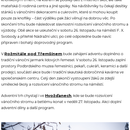
mateřská či rodinná centra a jiné spolky. Na návštěvníky tu čekají desítky
stánků s vánočními dekoracemi a cukrovím, které si mohou koupit
pouze za knoflíky – část výdělku pak žáci věnují na dobrou věc. Po
skončení trhu bude následovat slavnostní rozsvícení vánočního stromu a
výzdoby. Obě akce se uskuteční v sobotu 26. listopadu na náměstí F. X.
Svobody a přilehlé Nádražní ulici, po celé odpoledne bude navíc
připraven i bohatý doprovodný program.
Rožmitále pod Třemšínem
V
bude zahájení adventu doplněno o
tradiční vánoční jarmark lidových řemesel. V sobotu 26. listopadu zaplní
prostory Podbrdského muzea řemeslníci, pekaři, cukráři, keramici a další
prodejci, součástí akce bude i tradiční skautská dobročinná kavárna ve
společenském centru. Celý den zakončí vystoupení žáků ze zdejší
umělecké školy a rozsvícení vánočního stromu na náměstí.
Hvožďanech
Adventní trh chystají i ve
, kde se bude rozsvícení
vánočního stromu a betlému konat v neděli 27. listopadu. Akci doplní
adventní dílny a další program.