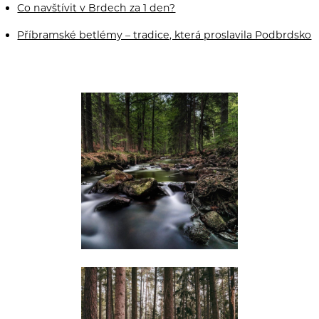
Co navštívit v Brdech za 1 den?
Příbramské betlémy – tradice, která proslavila Podbrdsko