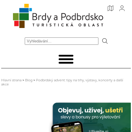
Hlavní strana
>
Blog
>
Podbrdský advent: tipy na trhy, výstavy, koncerty a další
akce