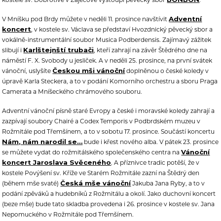
Adventní
V Mníšku pod Brdy můžete v neděli 11. prosince navštívit
koncert
, v kostele sv. Václava se představí Hvozdnický pěvecký sbor a
vokálně-instrumentální soubor Musica Podberdensis. Zajímavý zážitek
Karlštejnští trubači
slibují i
, kteří zahrají na závěr Štědrého dne na
náměstí F. X. Svobody u jesliček. A v neděli 25. prosince, na první svátek
Českou mši vánoční
vánoční, uslyšíte
doplněnou o české koledy v
úpravě Karla Steckera, a to v podání Komorního orchestru a sboru Praga
Camerata a Mníšeckého chrámového souboru.
Adventní vánoční písně staré Evropy a české i moravské koledy zahrají a
zazpívají soubory Chairé a Codex Temporis v Podbrdském muzeu v
Rožmitále pod Třemšínem, a to v sobotu 17. prosince. Součástí koncertu
Nám, nám narodil se…
bude i křest nového alba. V pátek 23. prosince
Vánoční
se můžete vydat do rožmitálského společenského centra na
koncert Jaroslava Svěceného
. A příznivce tradic potěší, že v
kostele Povýšení sv. Kříže ve Starém Rožmitále zazní na Štědrý den
Česká mše vánoční
(během mše svaté)
Jakuba Jana Ryby, a to v
podání zpěváků a hudebníků z Rožmitálu a okolí. Jako duchovní koncert
(beze mše) bude tato skladba provedena i 26. prosince v kostele sv. Jana
Nepomuckého v Rožmitále pod Třemšínem.