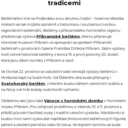
tradicemi
Betlémářství má na Podbrdsku svou dlouhou tradici – hned na několika
místech se tak můžete seznámit s historickou i současnou tvorbou
regionálních betlémářů. Betlémy z příbramského hornického regionu
Příbramské betlémy
představuje výstava
, kterou připravuje
Hornické muzeum Příbram ve spolupráci se spolkem Příbramští
betlémáři v prostorách Galerie Františka Drtikola Příbram. Jádro výstavy
tvoří cenné historické betlémy z konce 19. a první poloviny 20. století,
které jsou dílem horníků z Příbrami a okolí.
Ve čtvrtek 22. prosince se uskuteční také vernisáž výstavy betlémů v
Mníšecké kapli na Svaté Hoře. Od Štědrého dne bude přístupný i
Svatohorský betlém
, u kterého budou během vánočních svátků a
na Nový rok hrát koledy svatohorští varhaníci.
Vánoce v hornickém domku
Oblíbenou akcí jsou také
v Hornickém
muzeu Příbram. Pro veřejnost proběhnou o víkendu 10. a 11. prosince a
přiblíží původní havířské zvyky i tradiční vánoční výzdobu. Návštěvníci si
budou moci sami vyzkoušet například zhotovování betlémových figurek,
pečení a zdobení perníčků nebo lití olova. Ve stejném termínu se bude