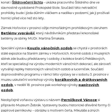
konat i
Štědrovečerní šichta
– ukázka pracovního Štědrého dne ve
slavnostně vyzdobené Prokopské štole. Součástí této netradiční
prohlídky bude i jízda důlním vláčkem a nadílka v podzemí, jak ji prožívali
horníci před více než sto lety.
Zámek Hořovice v prosinci ožije mimořádným prohlídkovým okruhem
Betlémy vyprávějí
, který návštěvníkům představí krkonošské
betlémy ze sbírky MUDr. Martina Šmakala.
Kouzlo vánočních ozdob
Speciální výstava
se chystá v prostorách
stálé expozice na Starém zámku v Hořovicích. Kromě ozdob z muzejních
sbírek zde budou představeny i ozdoby z kolekce bratrů Peklákových,
kteří se specializují na výrobu moderních vánočních dekorací, ale zároveň
vytvářejí repliky historických vánočních ozdob a lucerniček. Součástí
doprovodného programu v rámci této výstavy se v sobotu 3. prosince v
korálkových a drátkovaných
muzeu uskuteční workshop výroby
ozdob
papírových
, v neděli 18. prosince pak workshop výroby
ozdob
.
Perníčkové Vánoce
Neobyčejně voňavou výstavu s názvem
si
připravilo Muzeum Žebrák. Vystaveny budou historické dřevěné formy či
papírové perníkovky – obrázky s motivem čerta, Mikuláše a jiných