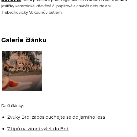
jesličky keramické, dřevěné či papírové a chybět nebude ani
Třebechovický Vokounův betlém.
Galerie článku
Další články:
Zvuky Brd: zaposlouchejte se do jarního lesa
7 tipů na zimní výlet do Brd