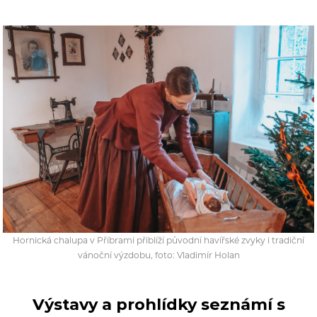
Hornická chalupa v Příbrami přiblíží původní havířské zvyky i tradiční
vánoční výzdobu, foto: Vladimír Holan
Výstavy a prohlídky seznámí s