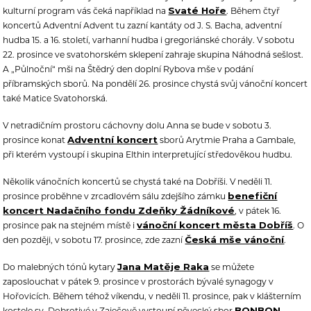
Svaté Hoře
kulturní program vás čeká například na
. Během čtyř
koncertů Adventní Advent tu zazní kantáty od J. S. Bacha, adventní
hudba 15. a 16. století, varhanní hudba i gregoriánské chorály. V sobotu
22. prosince ve svatohorském sklepení zahraje skupina Náhodná sešlost.
A „Půlnoční“ mši na Štědrý den doplní Rybova mše v podání
příbramských sborů. Na pondělí 26. prosince chystá svůj vánoční koncert
také Matice Svatohorská.
V netradičním prostoru cáchovny dolu Anna se bude v sobotu 3.
Adventní koncert
prosince konat
sborů Arytmie Praha a Gambale,
při kterém vystoupí i skupina Elthin interpretující středověkou hudbu.
Několik vánočních koncertů se chystá také na Dobříši. V neděli 11.
benefiční
prosince proběhne v zrcadlovém sálu zdejšího zámku
koncert Nadačního fondu Zdeňky Žádníkové
, v pátek 16.
vánoční koncert města Dobříš
prosince pak na stejném místě i
. O
Česká mše vánoční
den později, v sobotu 17. prosince, zde zazní
.
Jana Matěje Raka
Do malebných tónů kytary
se můžete
zaposlouchat v pátek 9. prosince v prostorách bývalé synagogy v
Hořovicích. Během téhož víkendu, v neděli 11. prosince, pak v klášterním
BONBON
kostele sv. Dobrotivé v Zaječově vystoupí pěvecký sbor
.