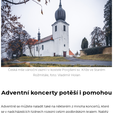
Česká mše vánoční zazní i v kostele Povýšení sv. Kříže ve Starém
Rožmitále, foto: Vladimír Holan
Adventní koncerty potěší i pomohou
Adventně se můžete naladit také na některém z mnoha koncertů, které
se v nadcházejících týdnech rozezní celým podbrdským krajem. Nabitý