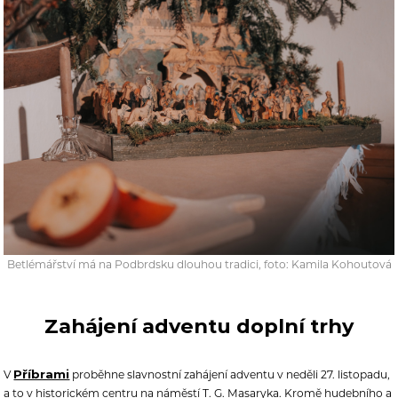
Betlémářství má na Podbrdsku dlouhou tradici, foto: Kamila Kohoutová
Zahájení adventu doplní trhy
Příbrami
V
proběhne slavnostní zahájení adventu v neděli 27. listopadu,
a to v historickém centru na náměstí T. G. Masaryka. Kromě hudebního a