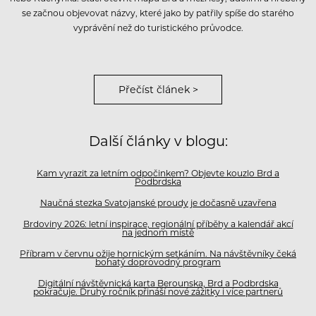
se začnou objevovat názvy, které jako by patřily spíše do starého
vyprávění než do turistického průvodce.
Přečíst článek >
Další články v blogu:
Kam vyrazit za letním odpočinkem? Objevte kouzlo Brd a
Podbrdska
Naučná stezka Svatojanské proudy je dočasně uzavřena
Brdoviny 2026: letní inspirace, regionální příběhy a kalendář akcí
na jednom místě
Příbram v červnu ožije hornickým setkáním. Na návštěvníky čeká
bohatý doprovodný program
Digitální návštěvnická karta Berounska, Brd a Podbrdska
pokračuje. Druhý ročník přináší nové zážitky i více partnerů