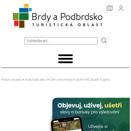
Hlavní strana
>
Kalendář akcí
>
Den otevřených dveří MŠ Bratří Čapků