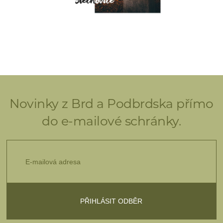
Novinky z Brd a Podbrdska přímo
do e-mailové schránky.