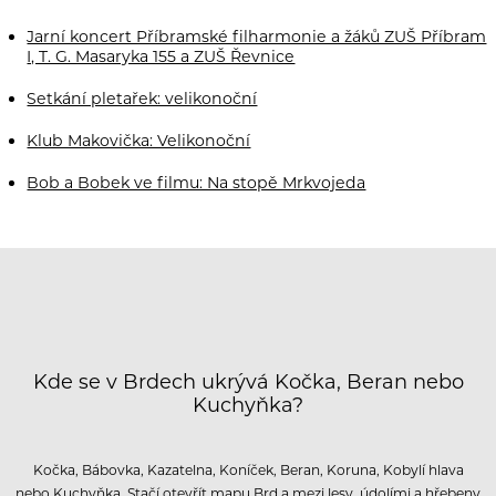
Jarní koncert Příbramské filharmonie a žáků ZUŠ Příbram
I, T. G. Masaryka 155 a ZUŠ Řevnice
Setkání pletařek: velikonoční
Klub Makovička: Velikonoční
Bob a Bobek ve filmu: Na stopě Mrkvojeda
Kde se v Brdech ukrývá Kočka, Beran nebo
Kuchyňka?
Kočka, Bábovka, Kazatelna, Koníček, Beran, Koruna, Kobylí hlava
nebo Kuchyňka. Stačí otevřít mapu Brd a mezi lesy, údolími a hřebeny