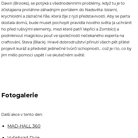
Dawn (Brooks), se potýká s všednodenními problémy, když tu je to
zčistajasna protáhne záhadným portálem do Nadsvěta: bizarní,
krychloidní a zázračné říše, která žije z ryzí představivosti. Aby se parta
dostala domů, bude muset pochopit pravidla nového světa (a uchránit
ho před rušivými elementy, mezi které patří Vepříci a Zombíci) a
podniknout magickou pouť ve společnosti nečekaného experta na
craftování, Steva (Black). Hravé dobrodružství přinutí všech pět přátel
projevit kuráž a předvést jedinečné tvůrčí schopnosti… což je i to, co by
jim mělo pomoci uspět i ve skutečném světě.
Fotogalerie
Další akce v tento den:
MAD-HALL 360
Vyšehrad Dvje