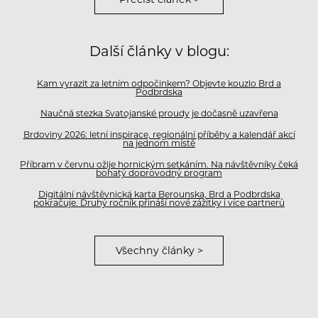
Další články v blogu:
Kam vyrazit za letním odpočinkem? Objevte kouzlo Brd a
Podbrdska
Naučná stezka Svatojanské proudy je dočasně uzavřena
Brdoviny 2026: letní inspirace, regionální příběhy a kalendář akcí
na jednom místě
Příbram v červnu ožije hornickým setkáním. Na návštěvníky čeká
bohatý doprovodný program
Digitální návštěvnická karta Berounska, Brd a Podbrdska
pokračuje. Druhý ročník přináší nové zážitky i více partnerů
Všechny články >