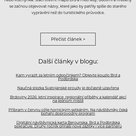
se začnou objevovat názvy, které jako by patřily spíše do starého
vyprávění než do turistického průvodce.
Přečíst článek >
Další články v blogu:
Kam vyrazit za letním odpočinkem? Objevte kouzlo Brd a
Podbrdska
Naučná stezka Svatojanské proudy je dočasně uzavřena
Brdoviny 2026: letní inspirace, regionální příběhy a kalendář akcí
na jednom místě
Příbram v červnu ožije hornickým setkáním. Na návštěvníky čeká
bohatý doprovodný program
Digitální návštěvnická karta Berounska, Brd a Podbrdska
pokračuje. Druhý ročník přináší nové zážitky i více partnerů