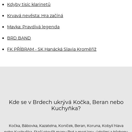
Kdyby tisíc klarinetů
Krvavá nevěsta: Hra začíná
Mavka: Pravdivá legenda
BRD BAND
FK PŘÍBRAM - SK Hanácká Slavia Kroměříž
Kde se v Brdech ukrývá Kočka, Beran nebo
Kuchyňka?
Kočka, Bábovka, Kazatelna, Koníček, Beran, Koruna, Kobylí hlava
nebo Kuchyňka. Stačí otevřít mapu Brd a mezi lesy, údolími a hřebeny