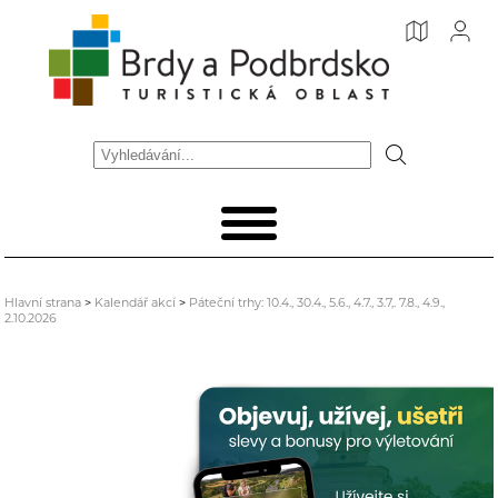
Hlavní strana
>
Kalendář akcí
>
Páteční trhy: 10.4., 30.4., 5.6., 4.7., 3.7,. 7.8., 4.9.,
2.10.2026