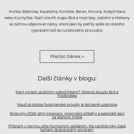
Kočka, Bábovka, Kazatelna, Koníček, Beran, Koruna, Kobylí hlava
nebo Kuchyňka. Stačí otevřít mapu Brd a mezi lesy, údolími a hřebeny
se začnou objevovat názvy, které jako by patřily spíše do starého
vyprávění než do turistického průvodce.
Přečíst článek >
Další články v blogu:
Kam vyrazit za letním odpočinkem? Objevte kouzlo Brd a
Podbrdska
Naučná stezka Svatojanské proudy je dočasně uzavřena
Brdoviny 2026: letní inspirace, regionální příběhy a kalendář akcí
na jednom místě
Příbram v červnu ožije hornickým setkáním. Na návštěvníky čeká
bohatý doprovodný program