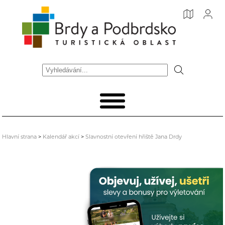
Hlavní strana
>
Kalendář akcí
>
Slavnostní otevření hřiště Jana Drdy