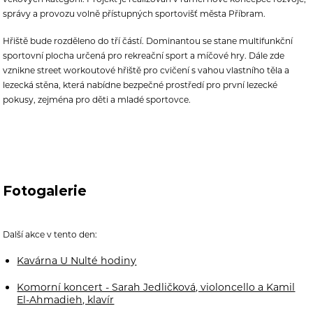
správy a provozu volně přístupných sportovišť města Příbram.
Hřiště bude rozděleno do tří částí. Dominantou se stane multifunkční
sportovní plocha určená pro rekreační sport a míčové hry. Dále zde
vznikne street workoutové hřiště pro cvičení s vahou vlastního těla a
lezecká stěna, která nabídne bezpečné prostředí pro první lezecké
pokusy, zejména pro děti a mladé sportovce.
Fotogalerie
Další akce v tento den:
Kavárna U Nulté hodiny
Komorní koncert - Sarah Jedličková, violoncello a Kamil
El-Ahmadieh, klavír