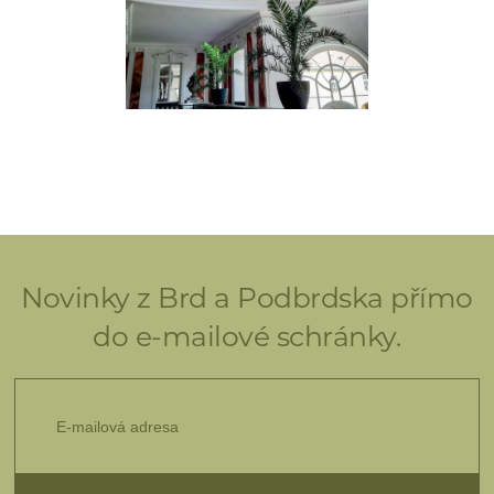
Novinky z Brd a Podbrdska přímo
do e-mailové schránky.