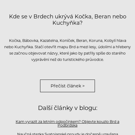
Kde se v Brdech ukrývá Kočka, Beran nebo
Kuchyňka?
Kočka, Bábovka, Kazatelna, Koníček, Beran, Koruna, Kobylí hlava
nebo Kuchyňka. Stačí otevřít mapu Brd a mezi lesy, údolími a hřebeny
se začnou objevovat názvy, které jako by patřily spíše do starého
vyprávění než do turistického průvodce.
Přečíst článek >
Další články v blogu:
Kam vyrazit za letním odpočinkem? Objevte kouzlo Brd a
Podbrdska
Naučná stezka Svatojanské proudy je dočasně uzavřena