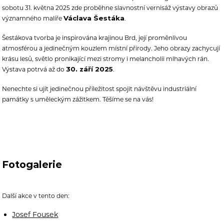
sobotu 31. května 2025 zde proběhne slavnostní vernisáž výstavy obrazů
Václava Šestáka
významného malíře
.
Šestákova tvorba je inspirována krajinou Brd, její proměnlivou
atmosférou a jedinečným kouzlem místní přírody. Jeho obrazy zachycují
krásu lesů, světlo pronikající mezi stromy i melancholii mlhavých rán.
30. září 2025
Výstava potrvá až do
.
Nenechte si ujít jedinečnou příležitost spojit návštěvu industriální
památky s uměleckým zážitkem. Těšíme se na vás!
Fotogalerie
Další akce v tento den:
Josef Fousek