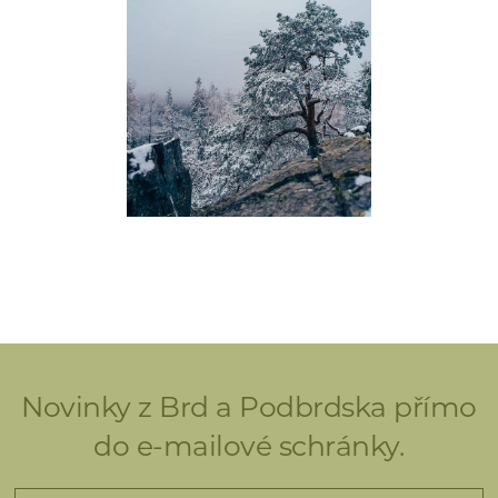
Novinky z Brd a Podbrdska přímo
do e-mailové schránky.