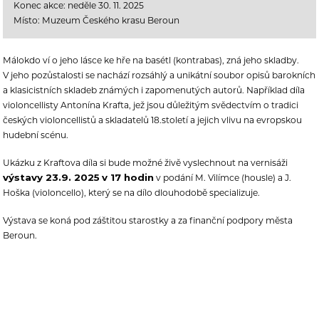
Konec akce: neděle 30. 11. 2025
Místo: Muzeum Českého krasu Beroun
Málokdo ví o jeho lásce ke hře na basétl (kontrabas), zná jeho skladby.
V jeho pozůstalosti se nachází rozsáhlý a unikátní soubor opisů barokních
a klasicistních skladeb známých i zapomenutých autorů. Například díla
violoncellisty Antonína Krafta, jež jsou důležitým svědectvím o tradici
českých violoncellistů a skladatelů 18.století a jejich vlivu na evropskou
hudební scénu.
Ukázku z Kraftova díla si bude možné živě vyslechnout na vernisáži
výstavy 23.9. 2025
v 17 hodin
v podání M. Vilímce (housle) a J.
Hoška (violoncello), který se na dílo dlouhodobě specializuje.
Výstava se koná pod záštitou starostky a za finanční podpory města
Beroun.