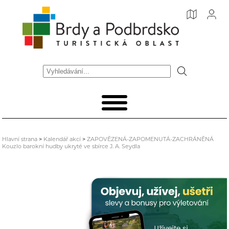
Hlavní strana
>
Kalendář akcí
>
ZAPOVĚZENÁ-ZAPOMENUTÁ-ZACHRÁNĚNÁ
Kouzlo barokní hudby ukryté ve sbírce J. A. Seydla