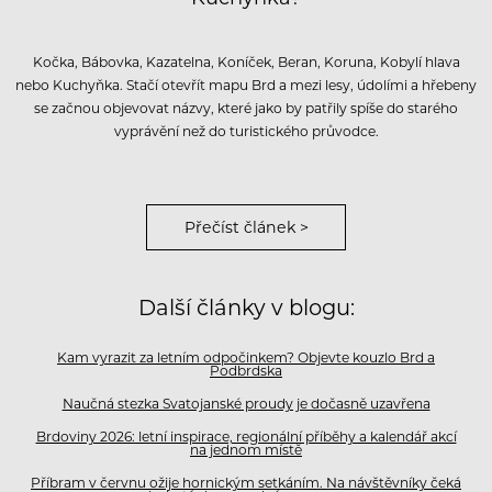
Kočka, Bábovka, Kazatelna, Koníček, Beran, Koruna, Kobylí hlava
nebo Kuchyňka. Stačí otevřít mapu Brd a mezi lesy, údolími a hřebeny
se začnou objevovat názvy, které jako by patřily spíše do starého
vyprávění než do turistického průvodce.
Přečíst článek >
Další články v blogu:
Kam vyrazit za letním odpočinkem? Objevte kouzlo Brd a
Podbrdska
Naučná stezka Svatojanské proudy je dočasně uzavřena
Brdoviny 2026: letní inspirace, regionální příběhy a kalendář akcí
na jednom místě
Příbram v červnu ožije hornickým setkáním. Na návštěvníky čeká