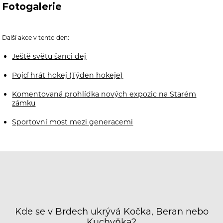
Fotogalerie
Další akce v tento den:
Ještě světu šanci dej
Pojď hrát hokej (Týden hokeje)
Komentovaná prohlídka nových expozic na Starém
zámku
Sportovní most mezi generacemi
Kde se v Brdech ukrývá Kočka, Beran nebo
Kuchyňka?