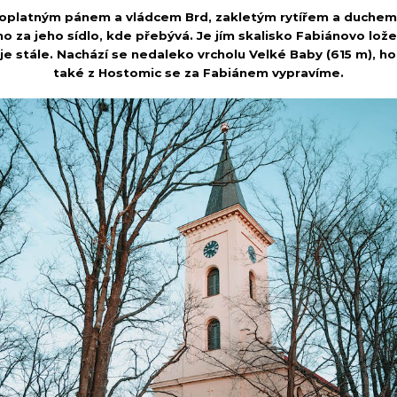
voplatným pánem a vládcem Brd, zakletým rytířem a duchem
o za jeho sídlo, kde přebývá. Je jím skalisko Fabiánovo lož
žije stále. Nachází se nedaleko vrcholu Velké Baby (615 m), 
také z Hostomic se za Fabiánem vypravíme.