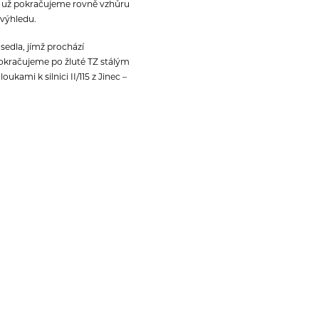
k už pokračujeme rovně vzhůru
 výhledu.
sedla, jímž prochází
pokračujeme po žluté TZ stálým
ami k silnici II/115 z Jinec –