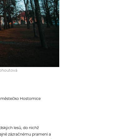
 Kohoutová
n, městečko Hostomice
ských lesů, do nichž
dajně zázračnému prameni a