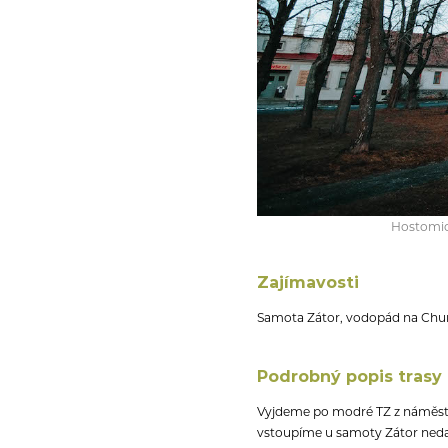
Hostomick
Zajímavosti
Samota Zátor, vodopád na Chum
Podrobný popis trasy
Vyjdeme po modré TZ z náměstí 
vstoupíme u samoty Zátor neda