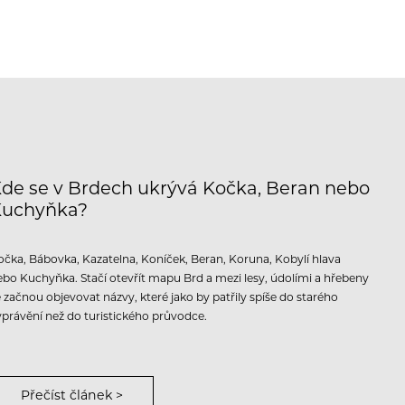
de se v Brdech ukrývá Kočka, Beran nebo
Kuchyňka?
očka, Bábovka, Kazatelna, Koníček, Beran, Koruna, Kobylí hlava
ebo Kuchyňka. Stačí otevřít mapu Brd a mezi lesy, údolími a hřebeny
e začnou objevovat názvy, které jako by patřily spíše do starého
yprávění než do turistického průvodce.
Přečíst článek >