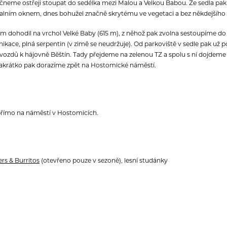
čneme ostřeji stoupat do sedélka mezi Malou a Velkou Babou. Ze sedla pa
skalním oknem, dnes bohužel značně skrytému ve vegetaci a bez někdejšího
m dohodil na vrchol Velké Baby (615 m), z něhož pak zvolna sestoupíme do 
kace, plná serpentin (v zimě se neudržuje). Od parkoviště v sedle pak už 
zdů k hájovně Běštín. Tady přejdeme na zelenou TZ a spolu s ní dojdeme louk
Zakrátko pak dorazíme zpět na Hostomické náměstí.
přímo na náměstí v Hostomicích.
rs & Burritos
(otevřeno pouze v sezoně), lesní studánky