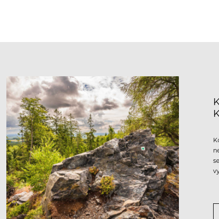
K
K
n
s
v