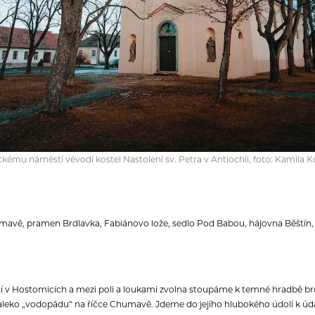
ému náměstí vévodí kostel Nastolení sv. Petra v Antiochii, foto: Kamila
avě, pramen Brdlavka, Fabiánovo lože, sedlo Pod Babou, hájovna Běští
v Hostomicích a mezi poli a loukami zvolna stoupáme k temné hradbě brd
leko „vodopádu“ na říčce Chumavě. Jdeme do jejího hlubokého údolí k ú