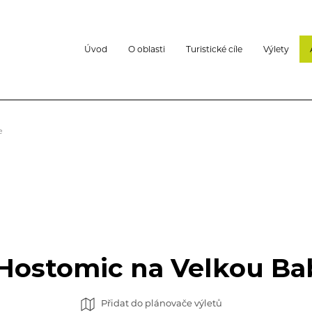
Úvod
O oblasti
Turistické cíle
Výlety
e
Hostomic na Velkou B
Přidat do plánovače výletů