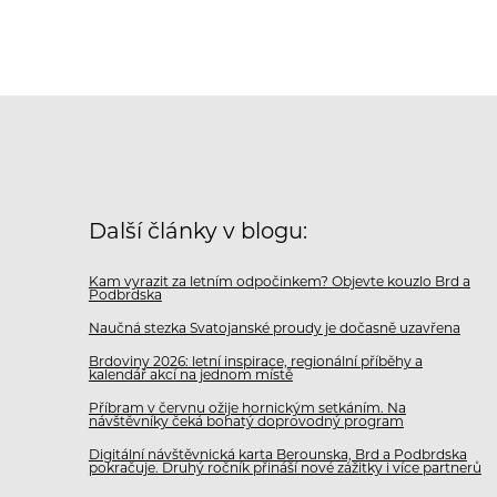
Další články v blogu:
Kam vyrazit za letním odpočinkem? Objevte kouzlo Brd a
Podbrdska
Naučná stezka Svatojanské proudy je dočasně uzavřena
Brdoviny 2026: letní inspirace, regionální příběhy a
kalendář akcí na jednom místě
Příbram v červnu ožije hornickým setkáním. Na
návštěvníky čeká bohatý doprovodný program
Digitální návštěvnická karta Berounska, Brd a Podbrdska
pokračuje. Druhý ročník přináší nové zážitky i více partnerů