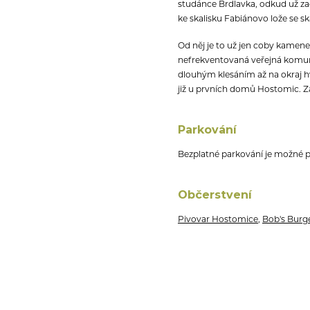
studánce Brdlavka, odkud už za
ke skalisku Fabiánovo lože se 
Od něj je to už jen coby kamene
nefrekventovaná veřejná komuni
dlouhým klesáním až na okraj hvo
již u prvních domů Hostomic. 
Parkování
Bezplatné parkování je možné 
Občerstvení
Pivovar Hostomice
,
Bob's Burge