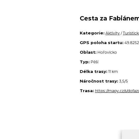
Cesta za Fabiánem
Kategorie:
Aktivity
/
Turistick
GPS poloha startu:
49.82522
Oblast:
Hořovicko
Typ:
Pěší
Délka trasy:
11 km
Náročnost trasy:
3,5/5
Trasa:
https://mapy.cz/s/dofa