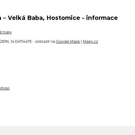
 – Velká Baba, Hostomice - informace
é trasy
81N, 14.0471447E - zobrazit na
Google Maps
|
Mapy.cz
zofopo