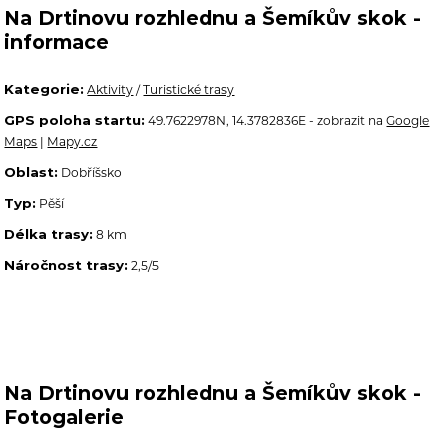
Na Drtinovu rozhlednu a Šemíkův skok -
informace
Kategorie:
Aktivity
/
Turistické trasy
GPS poloha startu:
49.7622978N, 14.3782836E - zobrazit na
Google
Maps
|
Mapy.cz
Oblast:
Dobříšsko
Typ:
Pěší
Délka trasy:
8 km
Náročnost trasy:
2,5/5
Na Drtinovu rozhlednu a Šemíkův skok -
Fotogalerie