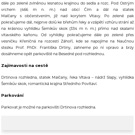
dále po zelené zvlněnou lesnatou krajinou do sedla a rozc. Pod Ostrým
vrchem (466 m n. m.) nad obcí Čím a dál na statek
Malčany s občerstvením, již nad korytem Vltavy. Po zelené pak
pokračujeme dál, nejprve dolů ke břehům řeky a vzápětí vzhůru strání až
na krásnou vyhlídku Šemíkův skok (334 m n. m.) přímo nad skalami
vltavského kaňonu. Od vyhlídky pokračujeme dále po zelené přes
vesničku Křeničná na rozcestí Záhoří, kde se napojíme na Naučnou
stezku Prof. PhDr. Františka Drtiny, zahneme po ní vpravo a brzy
dosáhneme opět parkoviště na Besedné pod rozhlednou.
Zajímavosti na cestě
Drtinova rozhledna, statek Malčany, řeka Vltava – nádrž Slapy, vyhlídka
Šemíkův skok, romantická krajina Středního Povltaví.
Parkování
Parkovat je možné na parkovišti Drtinova rozhledna.