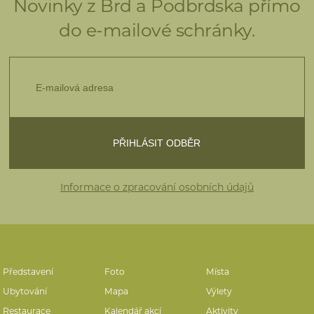
Novinky z Brd a Podbrdska přímo
do e-mailové schránky.
Informace o zpracování osobních údajů
Představení
Foto
Místa
Ubytování
Mapa
Výlety
Restaurace
Kalendář akcí
Aktivity