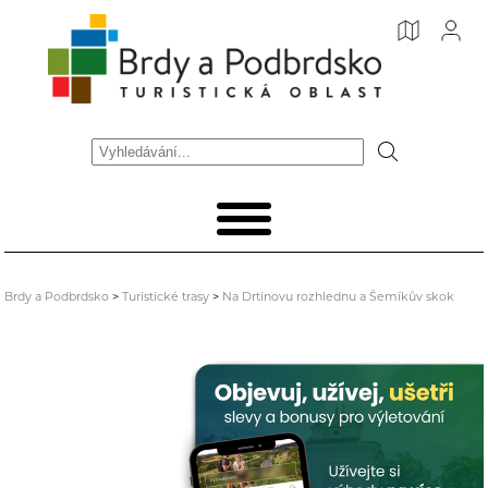
Brdy a Podbrdsko
>
Turistické trasy
>
Na Drtinovu rozhlednu a Šemíkův skok