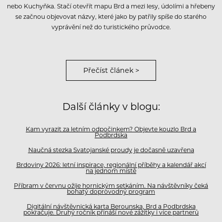
nebo Kuchyňka. Stačí otevřít mapu Brd a mezi lesy, údolími a hřebeny
se začnou objevovat názvy, které jako by patřily spíše do starého
vyprávění než do turistického průvodce.
Přečíst článek >
Další články v blogu:
Kam vyrazit za letním odpočinkem? Objevte kouzlo Brd a
Podbrdska
Naučná stezka Svatojanské proudy je dočasně uzavřena
Brdoviny 2026: letní inspirace, regionální příběhy a kalendář akcí
na jednom místě
Příbram v červnu ožije hornickým setkáním. Na návštěvníky čeká
bohatý doprovodný program
Digitální návštěvnická karta Berounska, Brd a Podbrdska
pokračuje. Druhý ročník přináší nové zážitky i více partnerů