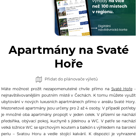
Apartmány na Svaté
Hoře
Přidat do plánovače výletů
Máte možnost prožít nezapomenutelné chvíle přímo na
Svaté Hoře
-
nejnavštěvovanějším poutním místě v Čechách. K tomu můžete využít
ubytování v nových luxusních apartmánech přímo v areálu Svaté Hory.
Mezonetové apartmány jsou určeny pro 2 až 4 osoby. V případě potřeby
je množné oba apartmány propojit v jeden celek. V přízemí se nachází
předsíňka, obývací pokoj, kuchyně s jídelnou a WC. V patře se nachází
velká ložnice WC se sprchovým koutem a balkón s výhledem na barokní
perlu – Svatou Horu a vedle stojící kalvárií. K dispozici je vyhrazené