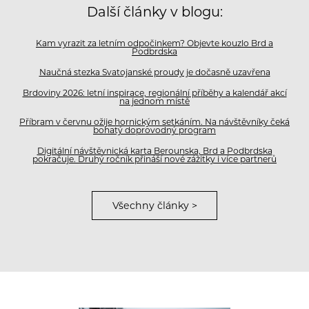
Další články v blogu:
Kam vyrazit za letním odpočinkem? Objevte kouzlo Brd a
Podbrdska
Naučná stezka Svatojanské proudy je dočasně uzavřena
Brdoviny 2026: letní inspirace, regionální příběhy a kalendář akcí
na jednom místě
Příbram v červnu ožije hornickým setkáním. Na návštěvníky čeká
bohatý doprovodný program
Digitální návštěvnická karta Berounska, Brd a Podbrdska
pokračuje. Druhý ročník přináší nové zážitky i více partnerů
Všechny články >