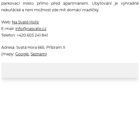
parkovací místo přímo před apartmánem. Ubytování je výhradně
nekuřácké a není možnost zde mít domácí mazlíčky.
Web:
Na Svaté Hoře
E-mail:
info@nasvate.cz
Telefon: +420 603 241 841
Adresa:
Svatá Hora 665, Příbram II
(mapy:
Google
,
Seznam
)