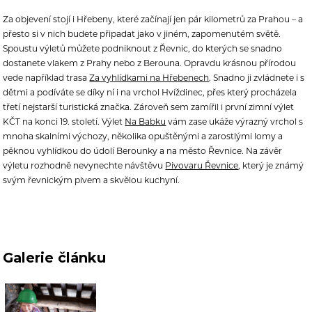
Za objevení stojí i Hřebeny, které začínají jen pár kilometrů za Prahou – a
přesto si v nich budete připadat jako v jiném, zapomenutém světě.
Spoustu výletů můžete podniknout z Řevnic, do kterých se snadno
dostanete vlakem z Prahy nebo z Berouna. Opravdu krásnou přírodou
vede například trasa
Za vyhlídkami na Hřebenech
. Snadno ji zvládnete i s
dětmi a podíváte se díky ní i na vrchol Hvíždinec, přes který procházela
třetí nejstarší turistická značka. Zároveň sem zamířil i první zimní výlet
KČT na konci 19. století. Výlet
Na Babku
vám zase ukáže výrazný vrchol s
mnoha skalními výchozy, několika opuštěnými a zarostlými lomy a
pěknou vyhlídkou do údolí Berounky a na město Řevnice. Na závěr
výletu rozhodně nevynechte návštěvu
Pivovaru Řevnice
, který je známý
svým řevnickým pivem a skvělou kuchyní.
Galerie článku