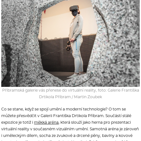
Příbramská galerie vás přenese do virtuální reality, foto: Galerie Františka
Drtikola Příbram / Martin Zoubek
Co se stane, když se spojí umění a moderní technologie? O tom se
můžete přesvědčit v Galerii Františka Drtikola Příbram. Součástí stálé
expozice je totiž i
měkká aréna
, která slouží jako herna pro prezentaci
virtuální reality v současném vizuálním umění. Samotná aréna je zároveň
i uměleckým dílem, socha ze zvukové a drcené pěny, bavlny a kovové