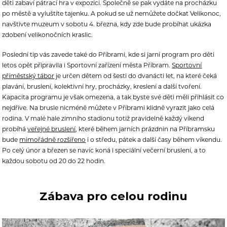
děti zabaví pátrací hra v expozici. Společně se pak vydáte na procházku
po městě a vyluštíte tajenku. A pokud se už nemůžete dočkat Velikonoc,
navštivte muzeum v sobotu 4. března, kdy zde bude probíhat ukázka
zdobení velikonočních kraslic.
Poslední tip vás zavede také do Příbrami, kde si jarní program pro děti
letos opět připravila i Sportovní zařízení města Příbram.
Sportovní
příměstský tábor
je určen dětem od šesti do dvanácti let, na které čeká
plavání, bruslení, kolektivní hry, procházky, kreslení a další tvoření.
Kapacita programu je však omezena, a tak byste své děti měli přihlásit co
nejdříve. Na brusle nicméně můžete v Příbrami klidně vyrazit jako celá
rodina. V malé hale zimního stadionu totiž pravidelně každý víkend
probíhá
veřejné bruslení
, které během jarních prázdnin na Příbramsku
bude
mimořádně rozšířeno
i o středu, pátek a další časy během víkendu.
Po celý únor a březen se navíc koná i speciální večerní bruslení, a to
každou sobotu od 20 do 22 hodin.
Zábava pro celou rodinu