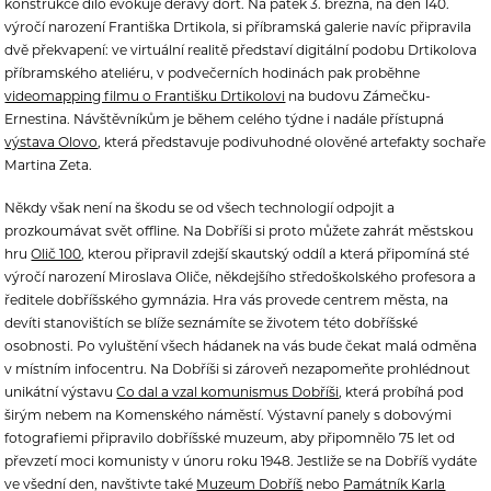
konstrukce dílo evokuje děravý dort. Na pátek 3. března, na den 140.
výročí narození Františka Drtikola, si příbramská galerie navíc připravila
dvě překvapení: ve virtuální realitě představí digitální podobu Drtikolova
příbramského ateliéru, v podvečerních hodinách pak proběhne
videomapping filmu o Františku Drtikolovi
na budovu Zámečku-
Ernestina. Návštěvníkům je během celého týdne i nadále přístupná
výstava Olovo
, která představuje podivuhodné olověné artefakty sochaře
Martina Zeta.
Někdy však není na škodu se od všech technologií odpojit a
prozkoumávat svět offline. Na Dobříši si proto můžete zahrát městskou
hru
Olič 100
, kterou připravil zdejší skautský oddíl a která připomíná sté
výročí narození Miroslava Oliče, někdejšího středoškolského profesora a
ředitele dobříšského gymnázia. Hra vás provede centrem města, na
devíti stanovištích se blíže seznámíte se životem této dobříšské
osobnosti. Po vyluštění všech hádanek na vás bude čekat malá odměna
v místním infocentru. Na Dobříši si zároveň nezapomeňte prohlédnout
unikátní výstavu
Co dal a vzal komunismus Dobříši
, která probíhá pod
širým nebem na Komenského náměstí. Výstavní panely s dobovými
fotografiemi připravilo dobříšské muzeum, aby připomnělo 75 let od
převzetí moci komunisty v únoru roku 1948. Jestliže se na Dobříš vydáte
ve všední den, navštivte také
Muzeum Dobříš
nebo
Památník Karla