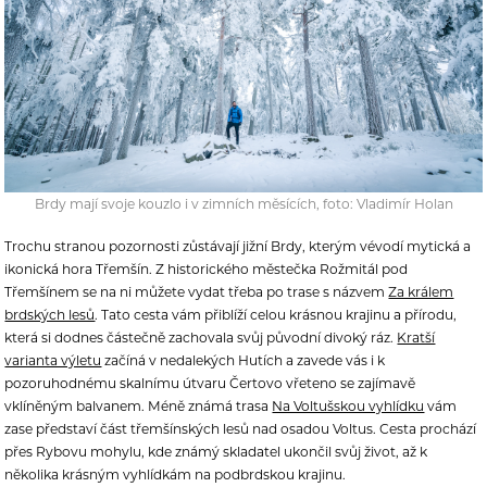
Brdy mají svoje kouzlo i v zimních měsících, foto: Vladimír Holan
Trochu stranou pozornosti zůstávají jižní Brdy, kterým vévodí mytická a
ikonická hora Třemšín. Z historického městečka Rožmitál pod
Třemšínem se na ni můžete vydat třeba po trase s názvem
Za králem
brdských lesů
. Tato cesta vám přiblíží celou krásnou krajinu a přírodu,
která si dodnes částečně zachovala svůj původní divoký ráz.
Kratší
varianta výletu
začíná v nedalekých Hutích a zavede vás i k
pozoruhodnému skalnímu útvaru Čertovo vřeteno se zajímavě
vklíněným balvanem. Méně známá trasa
Na Voltušskou vyhlídku
vám
zase představí část třemšínských lesů nad osadou Voltus. Cesta prochází
přes Rybovu mohylu, kde známý skladatel ukončil svůj život, až k
několika krásným vyhlídkám na podbrdskou krajinu.