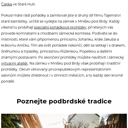
Čapka
ve Staré Huti.
Pokud máte rádi pohádky a zamilovali jste si druhý díl filmu Tajemství
staré bambitky, určitě se vydejte na zámek v Mníšku pod Brdy. Každý
víkend tu probíhají
speciální pohádkové prohlídky
, při kterých vás
provede komnatami a chodbami zámecká komtesa. Podíváte se do
místností, které vám připomenou princeznu Johanku, krále Jakuba a
královnu Aničku. Tím ale svět pohádek nekončí, děti se setkají i s drakem,
Sněhurkou a trpaslíky, princeznou Růženkou, Popelkou a dalšími
známými postavami. Po skončení prohlídky můžete navštívit i zámecký
výtvarný ateliér
. Na zámku v Mníšku pod Brdy však probíhají i tradiční
prohlídky. Okruh věnovaný prvorepublikovým reprezentativním
salonům můžete zhlédnout i v zimních měsících, a to každý den kromě
pondělí.
Poznejte podbrdské tradice