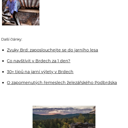
Další články:
Zvuky Brd: zaposlouchejte se do jarního lesa
Co navštívit v Brdech za 1 den?
30+ tipů na jarní výlety v Brdech
O zapomenutých řemeslech železářského Podbrdska