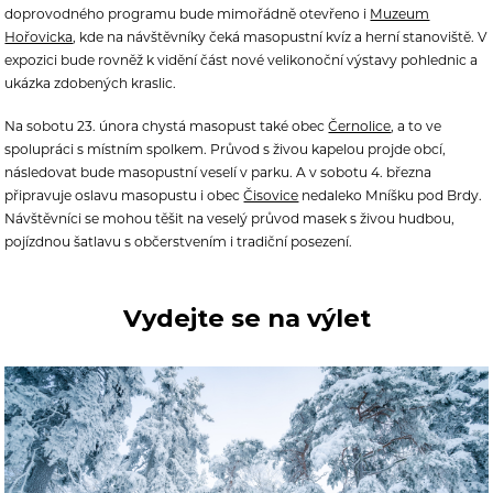
doprovodného programu bude mimořádně otevřeno i
Muzeum
Hořovicka
, kde na návštěvníky čeká masopustní kvíz a herní stanoviště. V
expozici bude rovněž k vidění část nové velikonoční výstavy pohlednic a
ukázka zdobených kraslic.
Na sobotu 23. února chystá masopust také obec
Černolice
, a to ve
spolupráci s místním spolkem. Průvod s živou kapelou projde obcí,
následovat bude masopustní veselí v parku. A v sobotu 4. března
připravuje oslavu masopustu i obec
Čisovice
nedaleko Mníšku pod Brdy.
Návštěvníci se mohou těšit na veselý průvod masek s živou hudbou,
pojízdnou šatlavu s občerstvením i tradiční posezení.
Vydejte se na výlet