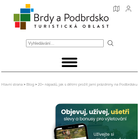
Hlavní strana
>
Blog
>
20+ nápadů, jak s dětmi prožít jarní prázdniny na Podbrdsku