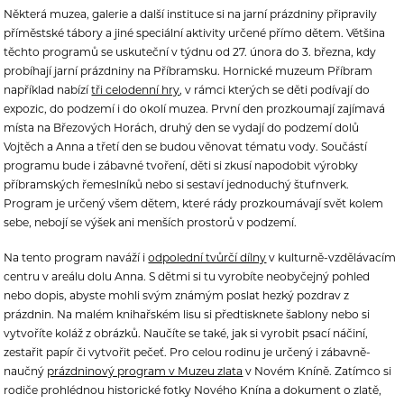
Některá muzea, galerie a další instituce si na jarní prázdniny připravily
příměstské tábory a jiné speciální aktivity určené přímo dětem. Většina
těchto programů se uskuteční v týdnu od 27. února do 3. března, kdy
probíhají jarní prázdniny na Příbramsku. Hornické muzeum Příbram
například nabízí
tři celodenní hry
, v rámci kterých se děti podívají do
expozic, do podzemí i do okolí muzea. První den prozkoumají zajímavá
místa na Březových Horách, druhý den se vydají do podzemí dolů
Vojtěch a Anna a třetí den se budou věnovat tématu vody. Součástí
programu bude i zábavné tvoření, děti si zkusí napodobit výrobky
příbramských řemeslníků nebo si sestaví jednoduchý štufnverk.
Program je určený všem dětem, které rády prozkoumávají svět kolem
sebe, nebojí se výšek ani menších prostorů v podzemí.
Na tento program naváží i
odpolední tvůrčí dílny
v kulturně-vzdělávacím
centru v areálu dolu Anna. S dětmi si tu vyrobíte neobyčejný pohled
nebo dopis, abyste mohli svým známým poslat hezký pozdrav z
prázdnin. Na malém knihařském lisu si předtisknete šablony nebo si
vytvoříte koláž z obrázků. Naučíte se také, jak si vyrobit psací náčiní,
zestařit papír či vytvořit pečeť. Pro celou rodinu je určený i zábavně-
naučný
prázdninový program v Muzeu zlata
v Novém Kníně. Zatímco si
rodiče prohlédnou historické fotky Nového Knína a dokument o zlatě,