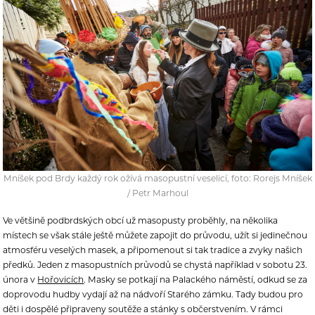
Mníšek pod Brdy každý rok ožívá masopustní veselicí, foto: Rorejs Mníšek
/ Petr Marhoul
Ve většině podbrdských obcí už masopusty proběhly, na několika
místech se však stále ještě můžete zapojit do průvodu, užít si jedinečnou
atmosféru veselých masek, a připomenout si tak tradice a zvyky našich
předků. Jeden z masopustních průvodů se chystá například v sobotu 23.
února v
Hořovicích
. Masky se potkají na Palackého náměstí, odkud se za
doprovodu hudby vydají až na nádvoří Starého zámku. Tady budou pro
děti i dospělé připraveny soutěže a stánky s občerstvením. V rámci