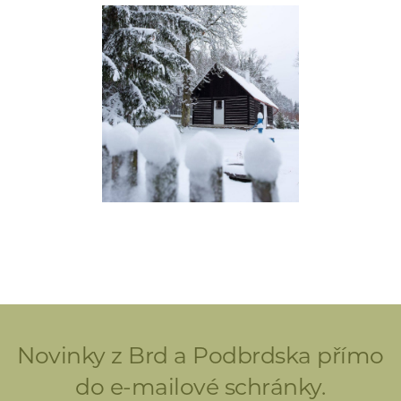
Novinky z Brd a Podbrdska přímo
do e-mailové schránky.