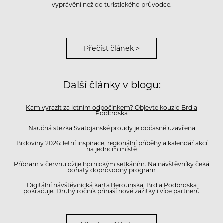
vyprávění než do turistického průvodce.
Přečíst článek >
Další články v blogu:
Kam vyrazit za letním odpočinkem? Objevte kouzlo Brd a
Podbrdska
Naučná stezka Svatojanské proudy je dočasně uzavřena
Brdoviny 2026: letní inspirace, regionální příběhy a kalendář akcí
na jednom místě
Příbram v červnu ožije hornickým setkáním. Na návštěvníky čeká
bohatý doprovodný program
Digitální návštěvnická karta Berounska, Brd a Podbrdska
pokračuje. Druhý ročník přináší nové zážitky i více partnerů