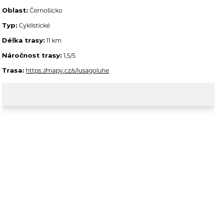
Oblast:
Černošicko
Typ:
Cyklistické
Délka trasy:
11 km
Náročnost trasy:
1,5/5
Trasa:
https://mapy.cz/s/lusagoluhe