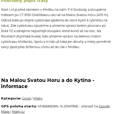
Podrobný popis trasy
Start i cíl je před zámkem v Mníšku na nám. F.X.Svobody a stoupáme
městem po CT 8130 Dobříšskou ulicí až na Malou Svatou Horu (470 m).
Odtud stále po stejné cyklotrase sjedeme do obce Kytín k rybníčku na
návsi. Zde cyklotrasu opustíme a uhneme vpravo kolem pivovaru po
žluté TZ a zahájíme nejostřejší stoupání, které končí až na rozc. Na
Rovinách (Kytínská louka), kde uhneme vpravo na zelenou místní
cyklotrasu Mníšecko. Spolu s ní nás už čeká jen dlouhý a místy poměrně
ostrý sjezd přes Stříbrnou Lhotu až do cíle v Mníšku.
Na Malou Svatou Horu a do Kytína -
informace
Kategorie:
Úvod
/
Výlety
GPS poloha startu:
49.8668828N, 14.2594786E - zobrazit na
Google
Maps
|
Mapy.cz