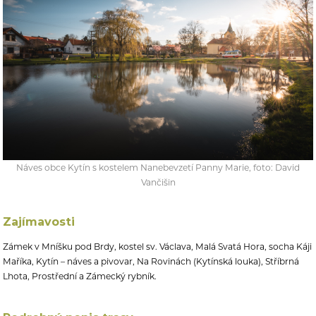
Náves obce Kytín s kostelem Nanebevzetí Panny Marie, foto: David
Vančišin
Zajímavosti
Zámek v Mníšku pod Brdy, kostel sv. Václava, Malá Svatá Hora, socha Káji
Maříka, Kytín – náves a pivovar, Na Rovinách (Kytínská louka), Stříbrná
Lhota, Prostřední a Zámecký rybník.