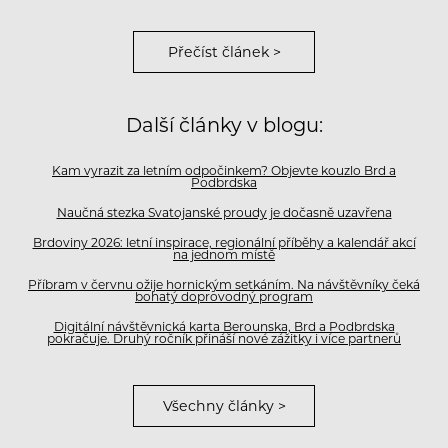
Přečíst článek >
Další články v blogu:
Kam vyrazit za letním odpočinkem? Objevte kouzlo Brd a
Podbrdska
Naučná stezka Svatojanské proudy je dočasně uzavřena
Brdoviny 2026: letní inspirace, regionální příběhy a kalendář akcí
na jednom místě
Příbram v červnu ožije hornickým setkáním. Na návštěvníky čeká
bohatý doprovodný program
Digitální návštěvnická karta Berounska, Brd a Podbrdska
pokračuje. Druhý ročník přináší nové zážitky i více partnerů
Všechny články >