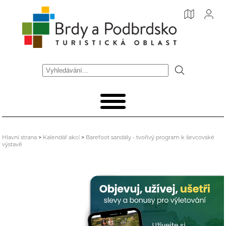
Hlavní strana
>
Kalendář akcí
>
Barefoot sandály - tvořivý program k ševcovské
výstavě