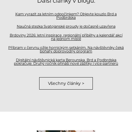
Další články v blogu:
Kam vyrazit za letním odpočinkem? Objevte kouzlo Brd a
Podbrdska
Naučná stezka Svatojanské proudy je dočasně uzavřena
Brdoviny 2026: letní inspirace, regionální příběhy a kalendář akcí
na jednom místě
Příbram v červnu ožije hornickým setkáním. Na návštěvníky čeká
bohatý doprovodný program
Digitální návštěvnická karta Berounska, Brd a Podbrdska
pokračuje. Druhý ročník přináší nové zážitky i více partnerů
Všechny články >