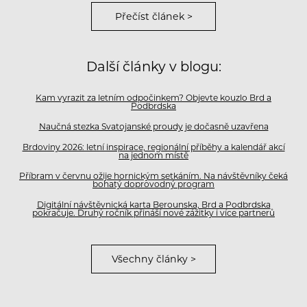
Přečíst článek >
Další články v blogu:
Kam vyrazit za letním odpočinkem? Objevte kouzlo Brd a
Podbrdska
Naučná stezka Svatojanské proudy je dočasně uzavřena
Brdoviny 2026: letní inspirace, regionální příběhy a kalendář akcí
na jednom místě
Příbram v červnu ožije hornickým setkáním. Na návštěvníky čeká
bohatý doprovodný program
Digitální návštěvnická karta Berounska, Brd a Podbrdska
pokračuje. Druhý ročník přináší nové zážitky i více partnerů
Všechny články >