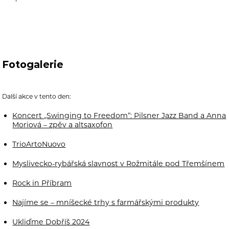
Fotogalerie
Další akce v tento den:
Koncert „Swinging to Freedom“: Pilsner Jazz Band a Anna
Moriová – zpěv a altsaxofon
TrioArtoNuovo
Myslivecko-rybářská slavnost v Rožmitále pod Třemšínem
Rock in Příbram
Najíme se – mníšecké trhy s farmářskými produkty
Ukliďme Dobříš 2024