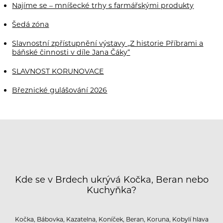
Najíme se – mníšecké trhy s farmářskými produkty
Šedá zóna
Slavnostní zpřístupnění výstavy „Z historie Příbrami a
báňské činnosti v díle Jana Čáky“
SLAVNOST KORUNOVACE
Březnické gulášování 2026
Kde se v Brdech ukrývá Kočka, Beran nebo
Kuchyňka?
Kočka, Bábovka, Kazatelna, Koníček, Beran, Koruna, Kobylí hlava