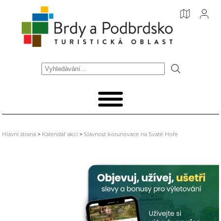
Hlavní strana
>
Kalendář akcí
>
Slavnost korunovace na Svaté Hoře