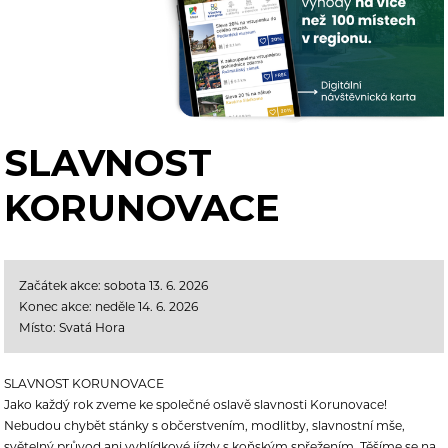
SLAVNOST
KORUNOVACE
Začátek akce: sobota 13. 6. 2026
Konec akce: neděle 14. 6. 2026
Místo: Svatá Hora
SLAVNOST KORUNOVACE
Jako každý rok zveme ke společné oslavě slavnosti Korunovace!
Nebudou chybět stánky s občerstvením, modlitby, slavnostní mše,
světelný průvod ani vyhlídkové jízdy s koňským spřežením. Těšíme se na