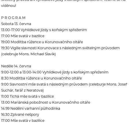
viděnou!
P R O G R A M
Sobota 13. června
13:00-17:00 Vyhlídkové jízdy s koňským spřežením
17:00 Mše svatá v bazilice
19:00 Modlitba růžence u Korunovačního oltáře
19:30 Vigílie slavnosti Korunovace s následným světelným průvodem
(celebruje Mons. Michael Slavík)
Neděle 14. června
9:00-12:00 a 13:00-14:00 Vyhlídkové jízdy s koňským spřežením
8:30 Modlitba růžence u Korunovačního oltáře
9:00 Slavnostní mše svatá s následným průvodem (celeburje Mons. Josef
Suchár, farář z Neratova)
11:00 Tichá mše svatá v bazilice
13:00 Mariánská pobožnost u Korunovačního oltáře
14:99 Nedělní varhanní půlhodinka
16:30 Zpívané nešpory
17:00 Mše svatá v bazilice