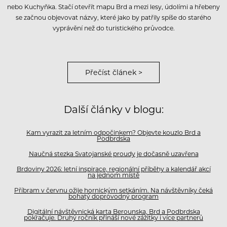
nebo Kuchyňka. Stačí otevřít mapu Brd a mezi lesy, údolími a hřebeny
se začnou objevovat názvy, které jako by patřily spíše do starého
vyprávění než do turistického průvodce.
Přečíst článek >
Další články v blogu:
Kam vyrazit za letním odpočinkem? Objevte kouzlo Brd a
Podbrdska
Naučná stezka Svatojanské proudy je dočasně uzavřena
Brdoviny 2026: letní inspirace, regionální příběhy a kalendář akcí
na jednom místě
Příbram v červnu ožije hornickým setkáním. Na návštěvníky čeká
bohatý doprovodný program
Digitální návštěvnická karta Berounska, Brd a Podbrdska
pokračuje. Druhý ročník přináší nové zážitky i více partnerů