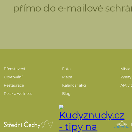
přímo do e-mailové schrá
Představení
Foto
Místa
Ubytování
Mapa
Výlety
Restaurace
Kalendář akcí
Aktivi
Relax a wellness
Blog