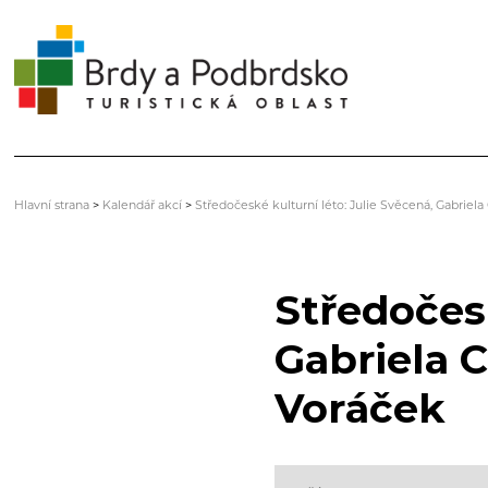
Hlavní strana
>
Kalendář akcí
>
Středočeské kulturní léto: Julie Svěcená, Gabriel
Středočesk
Gabriela 
Voráček