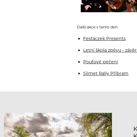
Další akce v tento den:
Fesťáczek Presents
Letní škola zpěvu - závě
Pouťové pečení
Silmet Rally Příbram
K