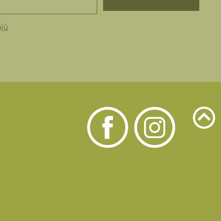
ajů
u