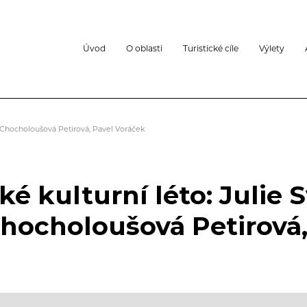
Úvod
O oblasti
Turistické cíle
Výlety
a Chocholoušová Petirová, Pavel Voráček
é kulturní léto: Julie 
Chocholoušová Petirová,