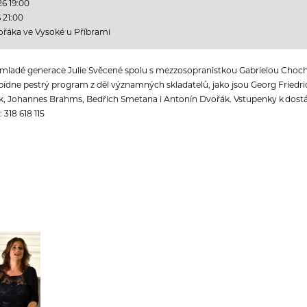
26 19:00
 21:00
řáka ve Vysoké u Příbrami
y mladé generace Julie Svěcené spolu s mezzosopranistkou Gabrielou Choc
bídne pestrý program z děl významných skladatelů, jako jsou Georg Fried
uck, Johannes Brahms, Bedřich Smetana i Antonín Dvořák. Vstupenky k dos
 318 618 115