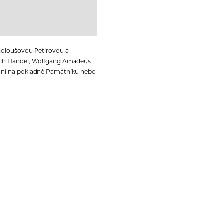
holoušovou Petirovou a
rich Händel, Wolfgang Amadeus
tání na pokladně Památníku nebo