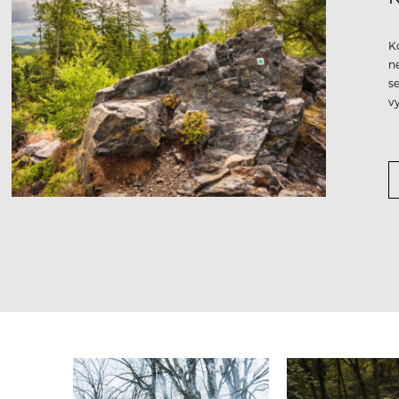
K
n
s
v