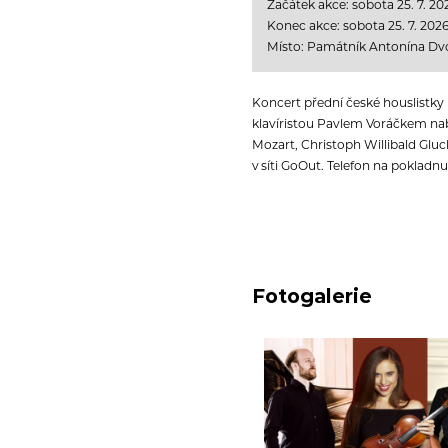
Začátek akce: sobota 25. 7. 20
Konec akce: sobota 25. 7. 2026
Místo: Památník Antonína Dvo
Koncert přední české houslistk
klavíristou Pavlem Voráčkem na
Mozart, Christoph Willibald Gl
v síti GoOut. Telefon na pokladnu:
Fotogalerie