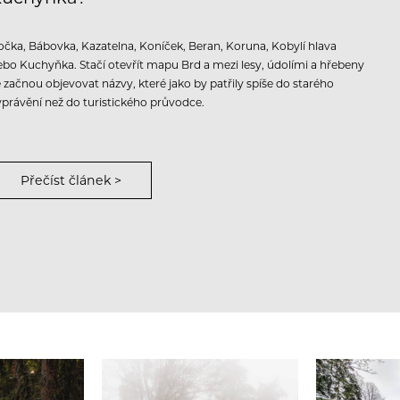
očka, Bábovka, Kazatelna, Koníček, Beran, Koruna, Kobylí hlava
ebo Kuchyňka. Stačí otevřít mapu Brd a mezi lesy, údolími a hřebeny
e začnou objevovat názvy, které jako by patřily spíše do starého
yprávění než do turistického průvodce.
Přečíst článek >