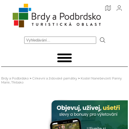
Brdy a Podbrdsko
>
Církevní a židovské památky
>
Kostel Nanebevzetí Panny
Marie, Třebsko