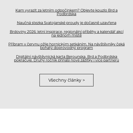
Kam vyrazit za letním odpočinkem? Objevte kouzlo Brd a
Podbrdska
Naučná stezka Svatojanské proudy je dočasně uzavřena
Brdoviny 2026: letní inspirace, regionální příběhy a kalendář akcí
na jednom místě
Příbram v červnu ožije hornickým setkáním. Na návštěvníky čeká
bohatý doprovodný program
Digitální návštěvnická karta Berounska, Brd a Podbrdska
pokračuje. Druhý ročník přináší nové zážitky i více partnerů
Všechny články >