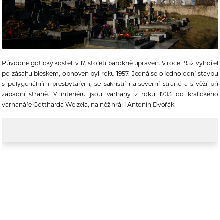
Původně gotický kostel, v 17. století barokně upraven. V roce 1952 vyhořel
po zásahu bleskem, obnoven byl roku 1957. Jedná se o jednolodní stavbu
s polygonálním presbytářem, se sakristií na severní straně a s věží při
západní straně. V interiéru jsou varhany z roku 1703 od kralického
varhanáře Gottharda Welzela, na něž hrál i Antonín Dvořák.