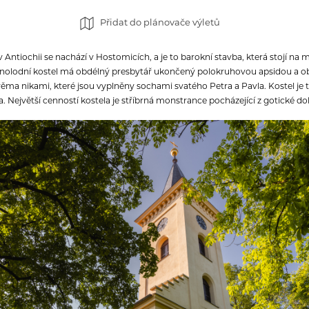
Přidat do plánovače výletů
 Antiochii se nachází v Hostomicích, a je to barokní stavba, která stojí na m
Jednolodní kostel má obdélný presbytář ukončený polokruhovou apsidou a ob
dvěma nikami, které jsou vyplněny sochami svatého Petra a Pavla. Kostel j
. Největší cenností kostela je stříbrná monstrance pocházející z gotické do