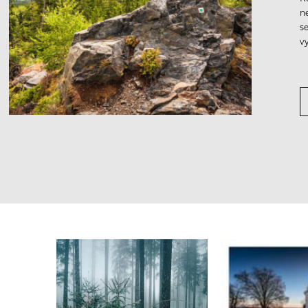
n
s
v