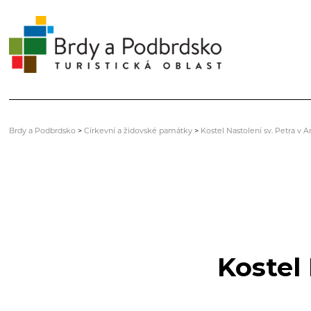
Brdy a Podbrdsko
>
Církevní a židovské památky
>
Kostel Nastolení sv. Petra v 
Kostel 