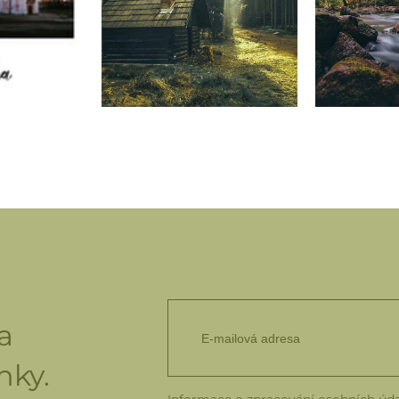
a
nky.