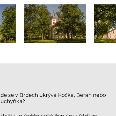
de se v Brdech ukrývá Kočka, Beran nebo
Kuchyňka?
očka, Bábovka, Kazatelna, Koníček, Beran, Koruna, Kobylí hlava