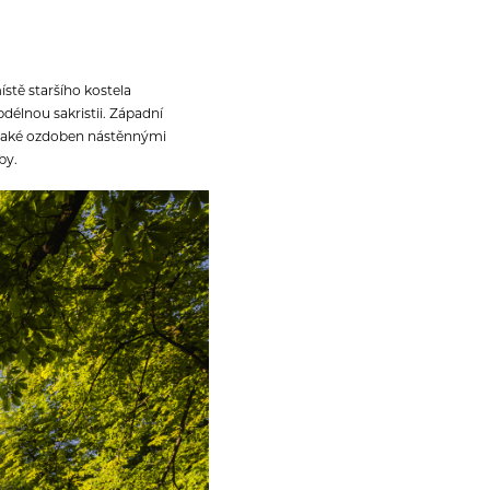
ístě staršího kostela
délnou sakristii. Západní
e také ozdoben nástěnnými
by.