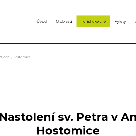
Úvod
O oblasti
Turistické cíle
Výlety
Antiochii, Hostomice
Nastolení sv. Petra v An
Hostomice