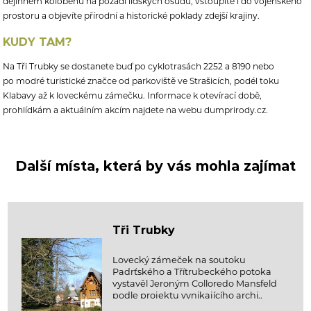
dějinném koloběhu na pozadí lidských osudů, vstoupíte i do vojenského
prostoru a objevíte přírodní a historické poklady zdejší krajiny.
KUDY TAM?
Na Tři Trubky se dostanete buď po cyklotrasách 2252 a 8190 nebo
po
modré turistické značce od parkoviště ve Strašicích, podél toku
Klabavy až
k loveckému zámečku. Informace k otevírací době,
prohlídkám a aktuálním
akcím najdete na webu dumprirody.cz.
Další místa, která by vás mohla zajímat
Tři Trubky
Lovecký zámeček na soutoku
Padrťského a Třítrubeckého potoka
vystavěl Jeroným Colloredo Mansfeld
podle projektu vynikajícího archi..