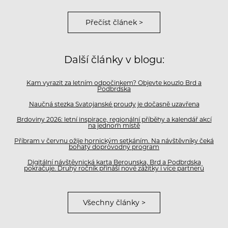
Přečíst článek >
Další články v blogu:
Kam vyrazit za letním odpočinkem? Objevte kouzlo Brd a
Podbrdska
Naučná stezka Svatojanské proudy je dočasně uzavřena
Brdoviny 2026: letní inspirace, regionální příběhy a kalendář akcí
na jednom místě
Příbram v červnu ožije hornickým setkáním. Na návštěvníky čeká
bohatý doprovodný program
Digitální návštěvnická karta Berounska, Brd a Podbrdska
pokračuje. Druhý ročník přináší nové zážitky i více partnerů
Všechny články >