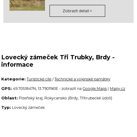
Zobrazit detail >
Lovecký zámeček Tři Trubky, Brdy -
informace
Kategorie:
Turistické cíle
/
Technické a vojenské památky
GPS:
49.7051847N, 13.7901961E - zobrazit na
Google Maps
|
Mapy.cz
Oblast:
Plzeňský kraj, Rokycansko (Brdy, Třítrubecké údolí)
Typ:
Lovecký zámeček