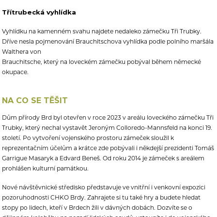
Třítrubecká vyhlídka
Vyhlídku na kamenném svahu najdete nedaleko zámečku Tři Trubky.
Dříve nesla pojmenování Brauchitschova vyhlídka podle polního maršála
Walthera von
Brauchitsche, který na loveckém zámečku pobýval během německé
okupace.
NA CO SE TĚŠIT
Dům přírody Brd byl otevřen v roce 2023 v areálu loveckého zámečku Tři
Trubky, který nechal vystavět Jeroným Colloredo-Mannsfeld na konci 19.
století. Po vytvoření vojenského prostoru zámeček sloužil k
reprezentačním účelům a krátce zde pobývali i někdejší prezidenti Tomáš
Garrigue Masaryk a Edvard Beneš. Od roku 2014 je zámeček s areálem
prohlášen kulturní památkou.
Nové návštěvnické středisko představuje ve vnitřní i venkovní expozici
pozoruhodnosti CHKO Brdy. Zahrajete si tu také hry a budete hledat
stopy po lidech, kteří v Brdech žili v dávných dobách. Dozvíte se o