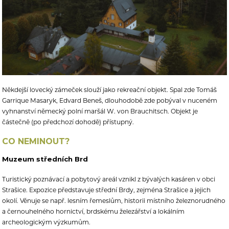
Někdejší lovecký zámeček slouží jako rekreační objekt. Spal zde Tomáš
Garrique Masaryk, Edvard Beneš, dlouhodobě zde pobýval v nuceném
vyhnanství německý polní maršál W. von Brauchitsch. Objekt je
částečně (po předchozí dohodě) přístupný.
CO NEMINOUT?
Muzeum středních Brd
Turistický poznávací a pobytový areál vznikl z bývalých kasáren v obci
Strašice. Expozice představuje střední Brdy, zejména Strašice a jejich
okolí. Věnuje se např. lesním řemeslům, historii místního železnorudného
a černouhelného hornictví, brdskému železářství a lokálním
archeologickým výzkumům.