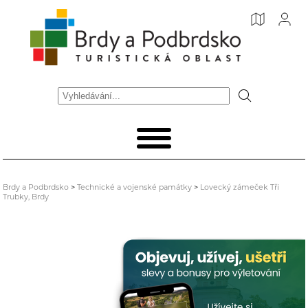
Brdy a Podbrdsko
>
Technické a vojenské památky
>
Lovecký zámeček Tři
Trubky, Brdy