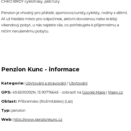
CHKO BRDY cyklotrasy, pěší túry.
Penzion je vhodný pro přátelé, sportovce,turisty,cyklisty, rodiny s dětmi.
Ať už hledáte místo pro odpočinek, aktivní dovolenou nebo krátký
víkendový pobyt, u nás najdete vše, co potřebujete k příjemnému a
ničím nerušenému pobytu.
Penzion Kunc - informace
Kategorie:
Ubytování a stravování
/
Ubytování
GPS:
49.6500092N, 13.9077664E - zobrazit na
Google Maps
|
Mapy.cz
Oblast:
Příbramsko (Rožmitálsko) (Láz)
Typ:
penzion
Web:
http://www.penzionkunc.cz