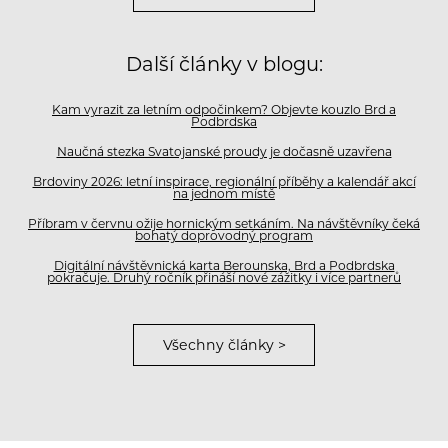
Další články v blogu:
Kam vyrazit za letním odpočinkem? Objevte kouzlo Brd a
Podbrdska
Naučná stezka Svatojanské proudy je dočasně uzavřena
Brdoviny 2026: letní inspirace, regionální příběhy a kalendář akcí
na jednom místě
Příbram v červnu ožije hornickým setkáním. Na návštěvníky čeká
bohatý doprovodný program
Digitální návštěvnická karta Berounska, Brd a Podbrdska
pokračuje. Druhý ročník přináší nové zážitky i více partnerů
Všechny články >