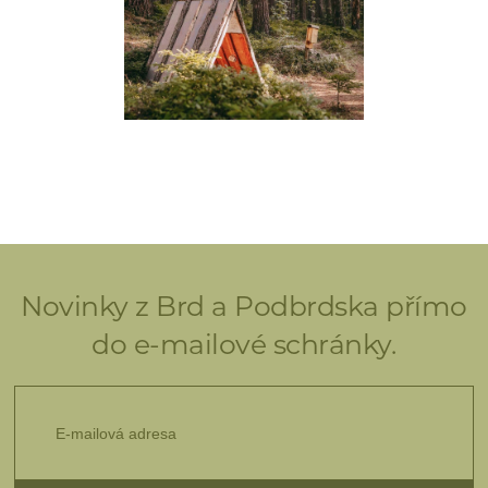
Novinky z Brd a Podbrdska přímo
do e-mailové schránky.