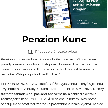
Penzion Kunc
Přidat do plánovače výletů
Penzion Kunc se nachází v klidné lokalitě obce Láz čp.215, v blízkosti
přírody a zároveň s dobrou dostupností ke všem důležitým službám.
Jsme rodinný penzion s dlouholetou tradicí, kde si zakládáme na
osobním přístupu a pohodlí našich hostů.
PENZION KUNC nabízí 6 pokojů.14 lůžek, vybavenou kuchyň s jídelnou
s východem do zahrady k altánu s krbem, stolní tenis, venkovní kuželky,
travnatá zahrada s houpačkami, úschovna kol a nabíjení elektrokol
zdarma,certifikace CYKLISTÉ VÍTÁNI, salonek s krbem. .Naši hosté
oceňují klidné prostředí, zahradu s posezením, a ideální výchozí bod do