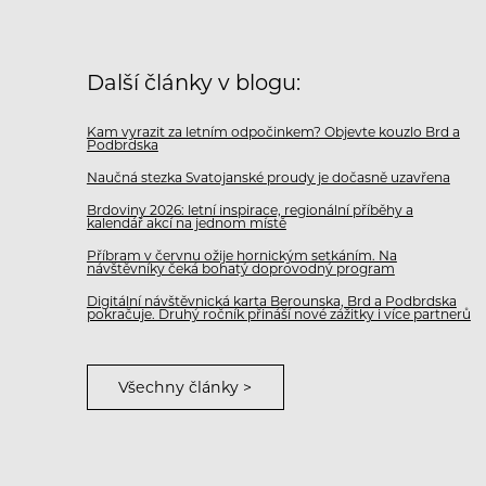
Další články v blogu:
Kam vyrazit za letním odpočinkem? Objevte kouzlo Brd a
Podbrdska
Naučná stezka Svatojanské proudy je dočasně uzavřena
Brdoviny 2026: letní inspirace, regionální příběhy a
kalendář akcí na jednom místě
Příbram v červnu ožije hornickým setkáním. Na
návštěvníky čeká bohatý doprovodný program
Digitální návštěvnická karta Berounska, Brd a Podbrdska
pokračuje. Druhý ročník přináší nové zážitky i více partnerů
Všechny články >