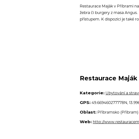
Restaurace Maják v Příbrami nab
žebra či burgery z masa Angus.
přístupem.
K dispozici je také ro
Restaurace Maják 
Kategorie:
Ubytování a strav
GPS:
49.669460277778N, 13.996
Oblast:
Příbramsko (Příbram)
Web:
http://www.restauracem