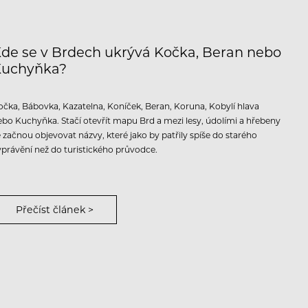
de se v Brdech ukrývá Kočka, Beran nebo
Kuchyňka?
očka, Bábovka, Kazatelna, Koníček, Beran, Koruna, Kobylí hlava
ebo Kuchyňka. Stačí otevřít mapu Brd a mezi lesy, údolími a hřebeny
e začnou objevovat názvy, které jako by patřily spíše do starého
yprávění než do turistického průvodce.
Přečíst článek >