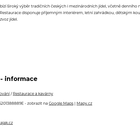
ízí široký výběr tradičních českých i mezinárodních jídel, včetně denního m
Restaurace disponuje příjemným interiérem, letní zahrádkou, dětským k
zvoz jídel.
- informace
ování
/
Restaurace a kavárny
201388889E - zobrazit na
Google Maps
|
Mapy.cz
ajak.cz