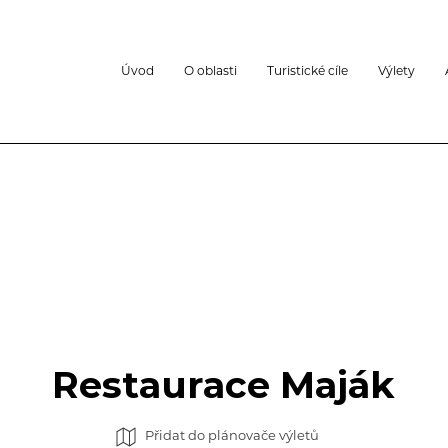
Úvod
O oblasti
Turistické cíle
Výlety
Restaurace Maják
Přidat do plánovače výletů