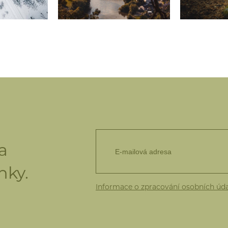
a
nky.
Informace o zpracování osobních úd