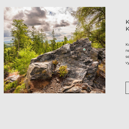
K
K
n
s
v