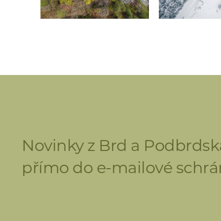
Novinky z Brd a Podbrdsk
přímo do e-mailové schrá