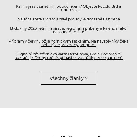
Kam vyrazit za letním odpočinkem? Objevte kouzlo Brd a
Podbrdska
Naučná stezka Svatojanské proudy je dočasně uzavřena
Brdoviny 2026: letní inspirace, regionální příběhy a kalendář akcí
na jednom místě
Příbram v červnu ožije hornickým setkáním. Na návštěvníky čeká
bohatý doprovodný program
Digitální návštěvnická karta Berounska, Brd a Podbrdska
pokračuje. Druhý ročník přináší nové zážitky i více partnerů
Všechny články >