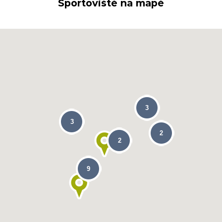
Sportoviště na mapě
3
3
2
2
9