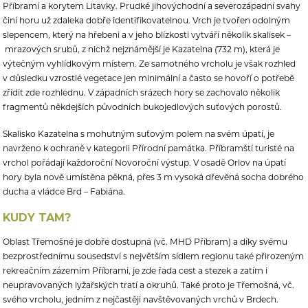
Příbramí a korytem Litavky. Prudké jihovýchodní a severozápadní svahy
činí horu už zdaleka dobře identifikovatelnou. Vrch je tvořen odolným
slepencem, který na hřebeni a v jeho blízkosti vytváří několik skalisek –
mrazových srubů, z nichž nejznámější je Kazatelna (732 m), která je
výtečným vyhlídkovým místem. Ze samotného vrcholu je však rozhled
v důsledku vzrostlé vegetace jen minimální a často se hovoří o potřebě
zřídit zde rozhlednu. V západních srázech hory se zachovalo několik
fragmentů někdejších původních bukojedlových suťových porostů.
Skalisko Kazatelna s mohutným suťovým polem na svém úpatí, je
navrženo k ochraně v kategorii Přírodní památka. Příbramští turisté na
vrchol pořádají každoroční Novoroční výstup. V osadě Orlov na úpatí
hory byla nově umístěna pěkná, přes 3 m vysoká dřevěná socha dobrého
ducha a vládce Brd – Fabiána.
KUDY TAM?
Oblast Třemošné je dobře dostupná (vč. MHD Příbram) a díky svému
bezprostřednímu sousedství s největším sídlem regionu také přirozeným
rekreačním zázemím Příbrami, je zde řada cest a stezek a zatím i
neupravovaných lyžařských tratí a okruhů. Také proto je Třemošná, vč.
svého vrcholu, jedním z nejčastěji navštěvovaných vrchů v Brdech.