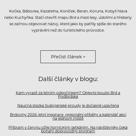
Kočka, Bábovka, Kazatelna, Koníček, Beran, Koruna, Kobylí hlava
nebo Kuchyňka. Stačí otevřít mapu Brd a mezi lesy, údolími a hřebeny
se začnou objevovat názvy, které jako by patřily spíše do starého
vyprávění než do turistického průvodce.
Přečíst článek >
Další články v blogu:
Kam vyrazit za letním odpočinkem? Objevte kouzlo Brd a
Podbrdska
Naučná stezka Svatojanské proudy je dočasně uzavřena
Brdoviny 2026: letní inspirace, regionální příběhy a kalendář akcí
na jednom místě
Příbram v červnu ožije hornickým setkáním. Na návštěvníky čeká
bohatý doprovodný program