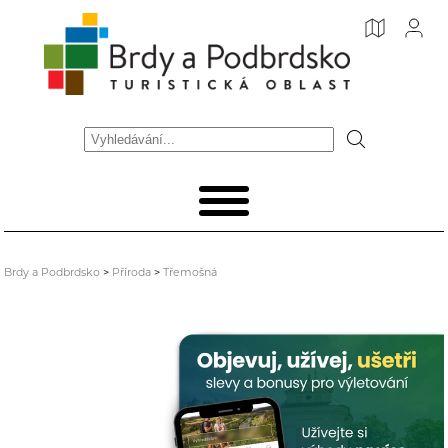
Brdy a Podbrdsko
>
Příroda
>
Třemošná