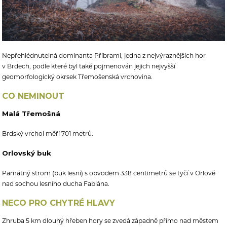
Nepřehlédnutelná dominanta Příbrami, jedna z nejvýraznějších hor
v Brdech, podle které byl také pojmenován jejich nejvyšší
geomorfologický okrsek Třemošenská vrchovina.
CO NEMINOUT
Malá Třemošná
Brdský vrchol měří 701 metrů.
Orlovský buk
Památný strom (buk lesní) s obvodem 338 centimetrů se tyčí v Orlově
nad sochou lesního ducha Fabiána.
NECO PRO CHYTRÉ HLAVY
Zhruba 5 km dlouhý hřeben hory se zvedá západně přímo nad městem