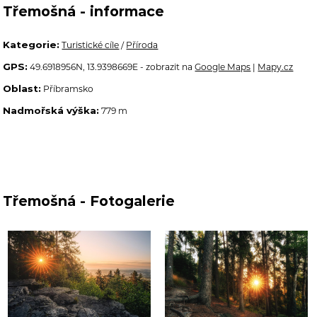
Třemošná - informace
Kategorie:
Turistické cíle
/
Příroda
GPS:
49.6918956N, 13.9398669E - zobrazit na
Google Maps
|
Mapy.cz
Oblast:
Příbramsko
Nadmořská výška:
779 m
Třemošná - Fotogalerie