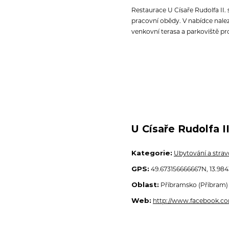
Restaurace U Císaře Rudolfa II. 
pracovní obědy.
V nabídce nale
venkovní terasa a parkoviště pr
U Císaře Rudolfa I
Kategorie:
Ubytování a strav
GPS:
49.673156666667N, 13.984
Oblast:
Příbramsko (Příbram)
Web:
http://www.facebook.co