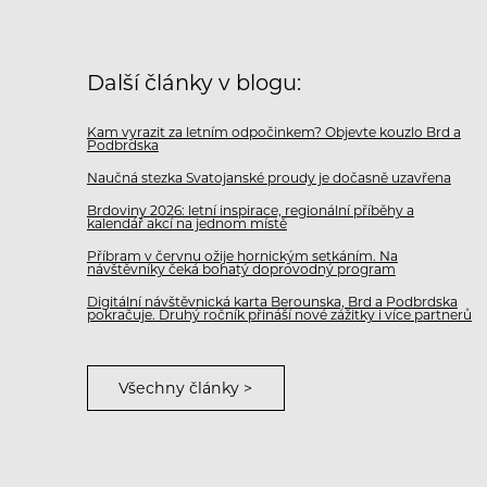
Další články v blogu:
Kam vyrazit za letním odpočinkem? Objevte kouzlo Brd a
Podbrdska
Naučná stezka Svatojanské proudy je dočasně uzavřena
Brdoviny 2026: letní inspirace, regionální příběhy a
kalendář akcí na jednom místě
Příbram v červnu ožije hornickým setkáním. Na
návštěvníky čeká bohatý doprovodný program
Digitální návštěvnická karta Berounska, Brd a Podbrdska
pokračuje. Druhý ročník přináší nové zážitky i více partnerů
Všechny články >