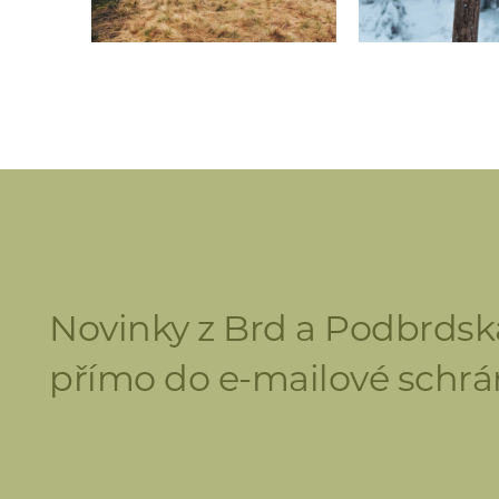
Novinky z Brd a Podbrdsk
přímo do e-mailové schrá