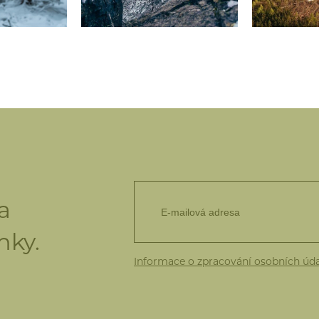
a
nky.
Informace o zpracování osobních úd