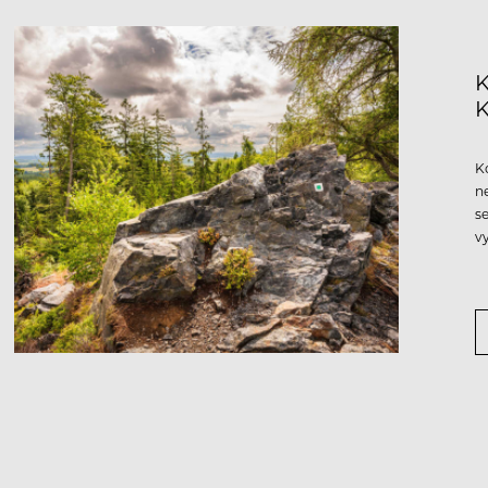
K
K
n
s
v