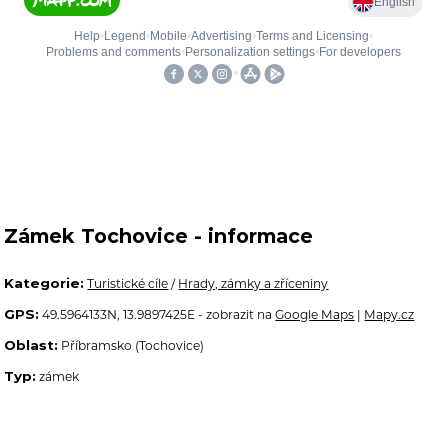
Zámek Tochovice - informace
Kategorie:
Turistické cíle
/
Hrady, zámky a zříceniny
GPS:
49.5964133N, 13.9897425E - zobrazit na
Google Maps
|
Mapy.cz
Oblast:
Příbramsko (Tochovice)
Typ:
zámek