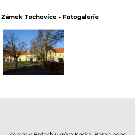
Zámek Tochovice - Fotogalerie
Kde se v Brdech ukrývá Kočka, Beran nebo