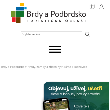
Brdy a Podbrdsko
>
Hrady, zámky a zříceniny
>
Zámek Tochovice