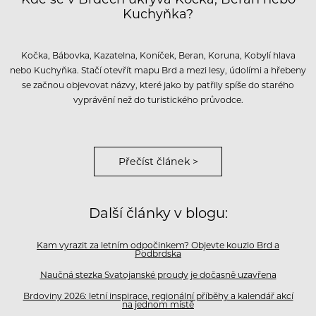
Kuchyňka?
Kočka, Bábovka, Kazatelna, Koníček, Beran, Koruna, Kobylí hlava
nebo Kuchyňka. Stačí otevřít mapu Brd a mezi lesy, údolími a hřebeny
se začnou objevovat názvy, které jako by patřily spíše do starého
vyprávění než do turistického průvodce.
Přečíst článek >
Další články v blogu:
Kam vyrazit za letním odpočinkem? Objevte kouzlo Brd a
Podbrdska
Naučná stezka Svatojanské proudy je dočasně uzavřena
Brdoviny 2026: letní inspirace, regionální příběhy a kalendář akcí
na jednom místě